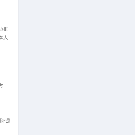
边框
本人
方
测评是