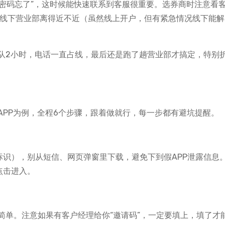
“密码忘了”，这时候能快速联系到客服很重要。选券商时注意看
？线下营业部离得近不近（虽然线上开户，但有紧急情况线下能解
队2小时，电话一直占线，最后还是跑了趟营业部才搞定，特别
APP为例，全程6个步骤，跟着做就行，每一步都有避坑提醒。
”标识），别从短信、网页弹窗里下载，避免下到假APP泄露信息
点击进入。
简单。注意如果有客户经理给你“邀请码”，一定要填上，填了才