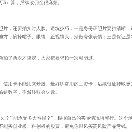
万3）算，后续改佣金很麻烦。
照片，还要拍实时人脸。避坑技巧：一是身份证照片要拍清晰，
地方，摘掉帽子、眼镜，正视镜头，别做夸张表情；三是保证是
新拍了两次才搞定，大家按要求拍一次就能过。
，信用卡不能用来炒股。最好绑常用的工资卡，后续银证转账更
输错数字，不然转账会失败。
久？”“能承受多大亏损？”，根据自己的实际情况填就行。这个
不能买创业板、科创板的股票，避免你跟风买高风险产品亏钱。