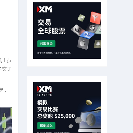
机上点
多交了
定，