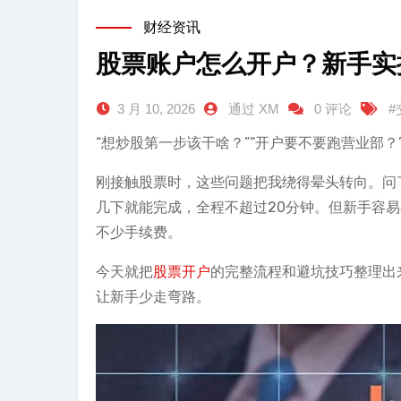
财经资讯
股票账户怎么开户？新手实
3 月 10, 2026
通过 XM
0 评论
#
“想炒股第一步该干啥？”“开户要不要跑营业部？”
刚接触股票时，这些问题把我绕得晕头转向。问
几下就能完成，全程不超过20分钟。但新手容易
不少手续费。
今天就把
股票开户
的完整流程和避坑技巧整理出
让新手少走弯路。