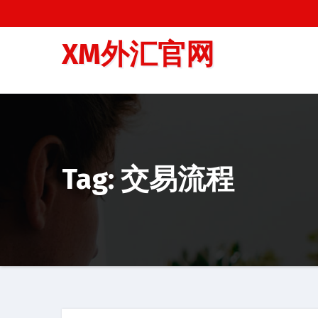
跳
至
XM外汇官网
内
容
Tag: 交易流程