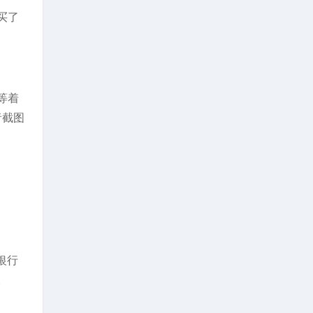
买了
等着
者截图
银行
。