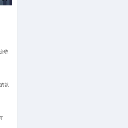
会收
用的就
有