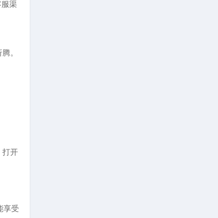
客服渠
折腾。
。打开
能享受