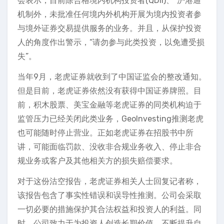
会表示，目前除合格境内机构投资者(QDII)、“沪港通”
机制外，未批准任何境内外机构开展为境内投资者参
与境外证券交易提供服务的业务。并且，从保护投资
人的角度作出警示，“请勿参与此类投资，以免遭受损
失”。
当年9月，老虎证券就收到了中国证监会的整改通知。
但是目前，老虎证券依然没有获得中国证券牌照。目
前，积木股票、美宝金融等老虎证券的同类机构迫于
监管压力已经关闭此类业务，GeoInvesting推测老虎
也可能随时停止营业。正如老虎证券在招股书中所
讲，可能面临罚款、没收非合规业务收入、停止非合
规业务或客户及其他相关方的损失赔偿要求。
对于这份沽空报告，老虎证券相关人士回复记者称，
该报告包含了事实性错误和误导性推测。公司会采取
一切必要的措施保护其合法权益和投资人的利益。同
时，公司致力于为投资人创造长期价值，不断提升自