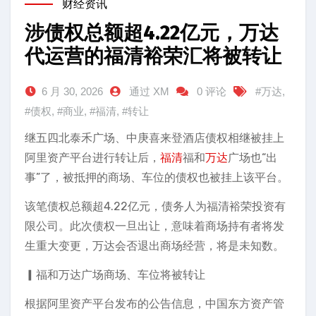
财经资讯
涉债权总额超4.22亿元，万达
代运营的福清裕荣汇将被转让
6 月 30, 2026
通过 XM
0 评论
#万达
,
#债权
,
#商业
,
#福清
,
#转让
继五四北泰禾广场、中庚喜来登酒店债权相继被挂上
阿里资产平台进行转让后，
福清
福和
万达
广场也“出
事”了，被抵押的商场、车位的债权也被挂上该平台。
该笔债权总额超4.22亿元，债务人为福清裕荣投资有
限公司。此次债权一旦出让，意味着商场持有者将发
生重大变更，万达会否退出商场经营，将是未知数。
▎福和万达广场商场、车位将被转让
根据阿里资产平台发布的公告信息，中国东方资产管