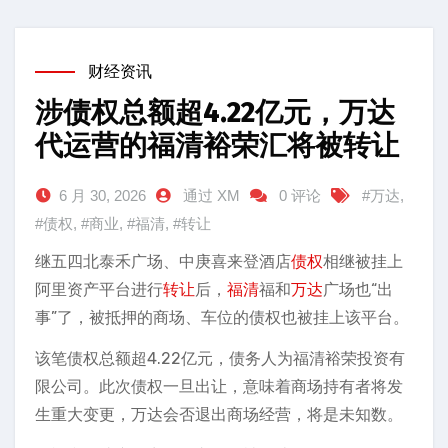
财经资讯
涉债权总额超4.22亿元，万达
代运营的福清裕荣汇将被转让
6 月 30, 2026
通过 XM
0 评论
#万达
,
#债权
,
#商业
,
#福清
,
#转让
继五四北泰禾广场、中庚喜来登酒店
债权
相继被挂上
阿里资产平台进行
转让
后，
福清
福和
万达
广场也“出
事”了，被抵押的商场、车位的债权也被挂上该平台。
该笔债权总额超4.22亿元，债务人为福清裕荣投资有
限公司。此次债权一旦出让，意味着商场持有者将发
生重大变更，万达会否退出商场经营，将是未知数。