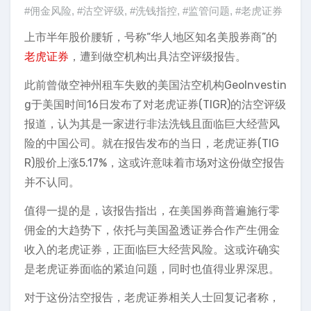
#佣金风险
,
#沽空评级
,
#洗钱指控
,
#监管问题
,
#老虎证券
上市半年股价腰斩，号称“华人地区知名美股券商”的
老虎证券
，遭到做空机构出具沽空评级报告。
此前曾做空神州租车失败的美国沽空机构GeoInvestin
g于美国时间16日发布了对老虎证券(TIGR)的沽空评级
报道，认为其是一家进行非法洗钱且面临巨大经营风
险的中国公司。就在报告发布的当日，老虎证券(TIG
R)股价上涨5.17%，这或许意味着市场对这份做空报告
并不认同。
值得一提的是，该报告指出，在美国券商普遍施行零
佣金的大趋势下，依托与美国盈透证券合作产生佣金
收入的老虎证券，正面临巨大经营风险。这或许确实
是老虎证券面临的紧迫问题，同时也值得业界深思。
对于这份沽空报告，老虎证券相关人士回复记者称，