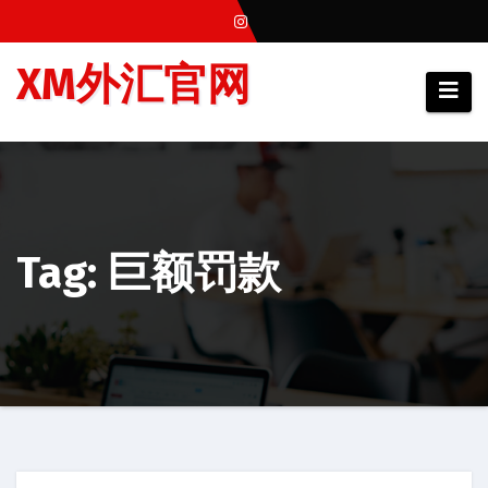
跳
至
XM外汇官网
内
容
Tag: 巨额罚款