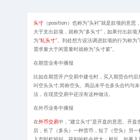
头寸
（position）也称为“头衬”就是款项
大于支出款项，就称为“多头寸”，如果付出款项
为“
轧头寸
”。到处想方设法调进款项的行为称为“
需求量大于闲置量时就称为“头寸紧”。
在期货业务中播报
比如在期货开户交易中建仓时，买入期货合约后
叫空头头寸,简称空头。商品未平仓多头合约与
法，在现货交易中还没有这种做法。
在外币业务中播报
在
外币交易
中，“建立头寸”是开盘的意思。开
后，长了（多头）一种货币，短了（空头）另一
入市时机较好，获利的机会就大；相反，如果入