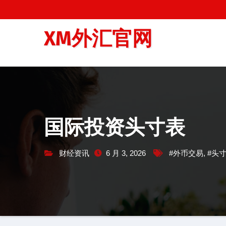
跳
至
XM外汇官网
内
容
国际投资头寸表
财经资讯
6 月 3, 2026
#外币交易
,
#头