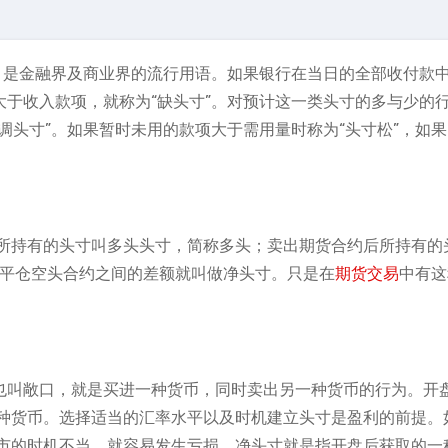
的意思，是金融界及商业界的流行用语。如果银行在当日的全部收付款
大于收入款项，就称为“缺头寸”。对预计这一类头寸的多与少的
调头寸”。如果暂时未用的款项大于需用量时称为“头寸松”，如
所持有的头寸叫多头头寸，简称多头；卖出期货合约后所持有的
未平仓空头合约之间的差额就叫做净头寸。只是在
期货交易
中有这
盘也叫敞口，就是买进一种货币，同时卖出另一种货币的行为。开
种货币。选择适当的汇率水平以及时机建立头寸是盈利的前提。
市的时机不当，就容易发生亏损。净头寸就是指开盘后获取的一