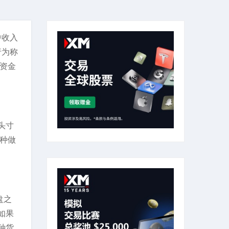
中收入
行为称
果资金
头寸
种做
盘之
如果
种货