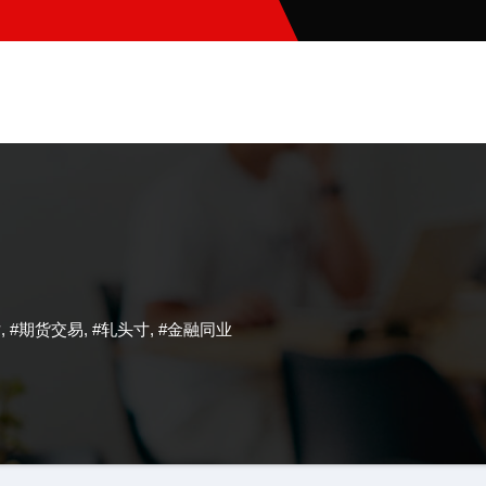
寸
,
#期货交易
,
#轧头寸
,
#金融同业