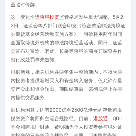
至临时停牌。
这一变化恰逢
跨境投资
监管格局发生重大调整。5月2
2日，证监会等八部门联合印发《综合整治非法跨境证
券期货基金经营活动实施方案》，明确将用两年时间
全面取缔境外机构的非法跨境经营活动。同日，证监
会宣布对富途、老虎、长桥等跨境券商展开调查并作
出行政处罚事先告知。
根据新规，相关机构在两年集中整治期内，不得为境
内投资者提供新增买入和资金转入服务，仅允许存量
资产卖出和资金转出。期限结束后，需彻底停止在境
内提供交易服务。
据机构测算，约有2000亿至2500亿港元的存量跨境
投资资产将回归主流合规路径。目前，
港股通
、QDII
基金和跨境理财通，被明确为个人投资者参与境外证
券投资的三条主流合规路径。然而，QDII额度告急、