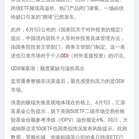
跨境ETF频现高溢价、热门产品闭门谢客。一场由供
给缺口引发的“拥堵”已然发生。
此外，6月1日公布的《国务院关于对外投资的规定》
提出，中国境内居民个人等对外投资具体管理办法，
由国务院投资主管部门、商务主管部门制定。这一表
述也引发市场对于个人
ODI
（对外直接投资）的讨论。
QDII堰塞湖：额度紧缺与溢价高企
监管重拳整顿非法渠道后，最先感受到压力的是QDII
市场。
供需的极端失衡直观地体现在价格上。6月1日，汇添
富基金公告提示，旗下美国50ETF二级市场交易价格
较基金份额参考净值（IOPV）溢价接近6%。同日，大
成纳斯达克100ETF也因类似情况发布风险提示。此前
数周，景顺长城、华泰柏瑞等公司的多只跨境ETF已