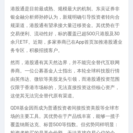
港股通是目前最成熟、规模最大的机制。东吴证券非
银金融分析师孙婷认为，新规明确引导投资者转向合
规渠道，港股通有望承接大量迁移资金。其优势在于
交易便利、流动性好，标的覆盖已超500只港股及30
余只ETF。近期，多家券商已在App首页加推港股通业
务专区，积极招揽客户。
然而，港股通有其天然边界，并不能完全替代互联网
券商。一位公募基金人士指出，本轮全球科技股行情
由英伟达、微软等美股龙头引领，而港股通投资范围
仅限于香港市场标的，无法直接投资这些核心资产，
这使其无法完全替代原有渠道。
QDII基金因而成为普通投资者间接投资美股等全球市
场的主要工具。其优势在于产品线丰富，能够一揽子
覆盖纳斯达克、标普500等指数。但劣势同样明显：
投资者购买的是基金份额，无法直接交易心仪的个