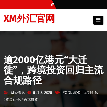
跳
至
XM外汇官网
内
容
逾2000亿港元“大迁
徙”，跨境投资回归主流
合规路径
财经资讯
6 月 3, 2026
#ODI
,
#QDII
,
#港股通
,
#资金迁移
,
#跨境投资