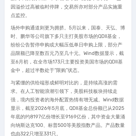
因溢价过高被临时停牌，交易所亦对部分产品实施重
点监控。
场外申购通道则更为拥挤。5月以来，国泰、天弘、博
时、鹏华等公司旗下多只主打美股市场的QDII基金，
纷纷公告暂停申购或大幅压低单日申购上限，部分产
品限额已降至数百元乃至几十元。Wind数据显示，截
至6月初，在全市场173只主要投资美国市场的QDII基
金中，超过半数处于“限购”状态。
与紧绷的供给端形成鲜明对比的，是持续高涨的需
求。在人工智能浪潮引领下，美股科技板块持续走
强，境内投资者的海外配置热情有增无减。Wind数据
显示，截至2026年5月底，QDII基金总份额已从2025
年底的约8197亿份增长至9169亿份，其中资金大量涌
向纳斯达克100、标普500等美股指数产品。产品数量
也由322只增至331只。