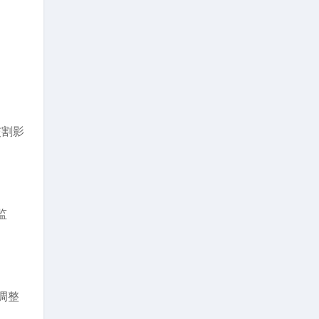
交割影
监
调整