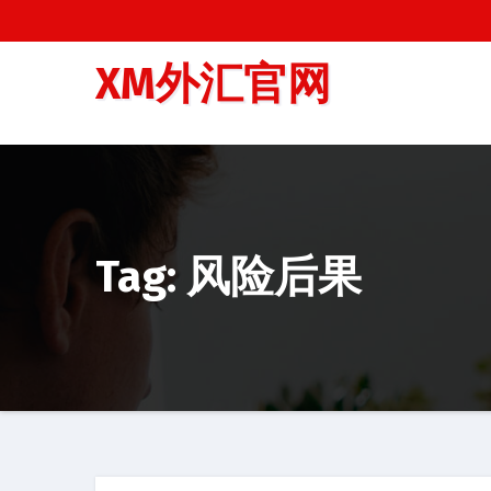
跳
至
XM外汇官网
内
容
Tag: 风险后果