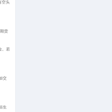
有空头
或期货
金。若
加交
恒生