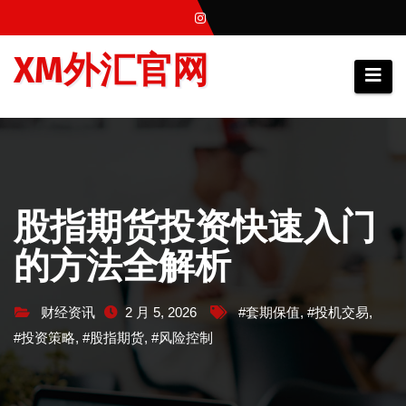
跳
至
XM外汇官网
内
容
股指期货投资快速入门
的方法全解析
财经资讯
2 月 5, 2026
#套期保值
,
#投机交易
,
#投资策略
,
#股指期货
,
#风险控制