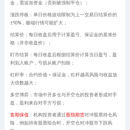
金，需追加资金（否则被强制平仓）；
涨跌停板：单日价格波动限制为上一交易日结算价的
±10%，极端行情可能扩大；
结算价：每日收盘后用于计算盈亏、保证金的基准价
格（并非收盘价）；
盯市结算：每日收盘后根据结算价计算当日盈亏，盈
利划入账户，亏损从账户扣除；
杠杆率：合约价值 ÷ 保证金，杠杆越高风险与收益放
大倍数越大；
多空博弈：市场中开多仓与开空仓的投资者形成对手
盘，盈利来自对手方亏损；
套期保值
：机构投资者通过
股指期货
对冲股票持仓风
险，例如持有股票组合时，开空仓对冲股市下跌风