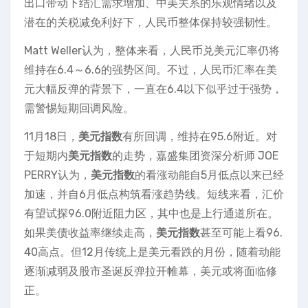
出口带动下结汇需求增加、中美关系的乐观情绪以及
潜在的关税减免利好下，人民币整体保持较强韧性。
Matt Weller认为，整体来看，人民币兑美元汇率仍将
维持在6.4～6.6的强势区间。不过，人民币汇率在美
元大幅反弹的背景下，一直在6.4以下似乎过于强势，
需警惕短期回调风险。
11月18日，
美元指数
有所回调，维持在95.6附近。对
于短期内
美元指数
的走势，嘉盛集团资深分析师 JOE
PERRY认为，
美元指数
的看涨动能自5月低点以来已经
加速，并自6月低点构筑看涨趋势线。短线来看，汇价
有望试探96.0附近阻力区，其中也是上行通道所在。
如果美债收益率继续走高，
美元指数
甚至可能上看96.
40高点。但12月传统上是美元看跌的月份，随着动能
逐渐减弱及股市圣诞反弹拉开帷幕，美元或将面临修
正。