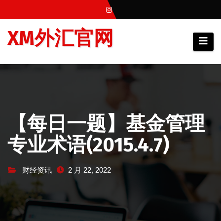
跳
至
XM外汇官网
内
容
【每日一题】基金管理
专业术语(2015.4.7)
财经资讯
2 月 22, 2022