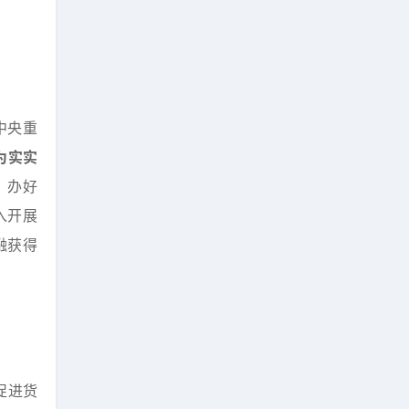
中央重
为实实
，办好
入开展
融获得
促进货