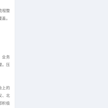
流程整
覆盖。
，业务
理。压
会上的
议、北
都积极