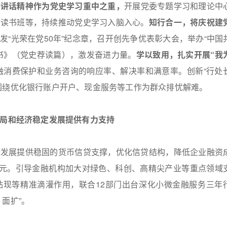
要讲话精神作为党史学习重中之重，
开展党委专题学习和理论中
题读书班等，持续推动党史学习入脑入心。
知行合一，将庆祝建
发“光荣在党50年”纪念章，召开创先争优表彰大会，举办“中国
书》（党史荐读篇），激发奋进力量。
学以致用，扎实开展“我
金融消费保护和业务咨询的响应率、解决率和满意率。创新“行处
围绕优化银行账户开户、现金服务等工作为群众排忧解难。
开局和经济稳定发展提供有力支持
济发展提供稳固的货币信贷支撑，优化信贷结构，降低企业融资
亿元。引导金融机构加大对绿色、科创、高精尖产业等重点领域
贴现等精准滴灌作用，联合12部门出台深化小微金融服务三年
面扩”。