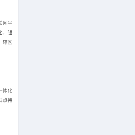
联网平
化，强
，辖区
一体化
试点持