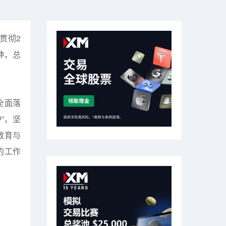
贯彻2
神，总
全面落
”，坚
教育与
的工作