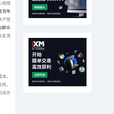
心组党
党百年
共产党
为群众
长走流
成本，
支持，
行动方