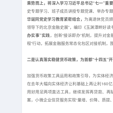
乘势而上，将深入学习习近平总书记
“七一”重
史专题学习、班子成员讲授专题党课、举办专
华诞同党史学习教育紧密结合，
为离退休党员颁
领导下的北京金融史展”，编印《玉渊潭畔好读
办实事”实践
，创新“接诉即办”机制，提升对
程”行动，拓展金融服务常态化包区对接机制，
二是认真落实稳健货币政策，为首都“十四五”
加强货币政策工具运用和政策引导，为实体经
在去年大幅向实体经济让利基础上再让利160
用好用足两项直达工具，继续发挥再贷款、再
案，小微企业信贷服务实现“量增、价降、质提、