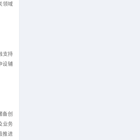
关领域
融支持
申设辅
储备创
及业务
极推进