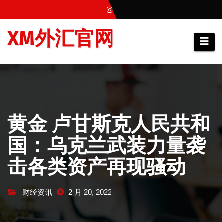
跳
至
XM外汇官网
内
容
黄金 卢甘斯克人民共和
国：乌克兰武装力量袭
击各类资产再现骚动
财经资讯
2 月 20, 2022