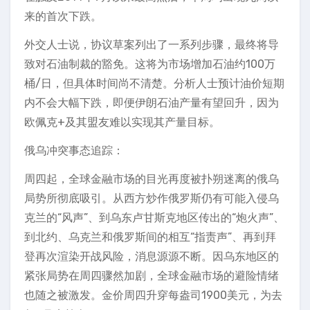
来的首次下跌。
外交人士说，协议草案列出了一系列步骤，最终将导
致对石油制裁的豁免。这将为市场增加石油约100万
桶/日，但具体时间尚不清楚。分析人士预计油价短期
内不会大幅下跌，即便伊朗石油产量有望回升，因为
欧佩克+及其盟友难以实现其产量目标。
俄乌冲突事态追踪：
周四起，全球金融市场的目光再度被扑朔迷离的俄乌
局势所彻底吸引。从西方炒作俄罗斯仍有可能入侵乌
克兰的“风声”、到乌东卢甘斯克地区传出的“炮火声”、
到北约、乌克兰和俄罗斯间的相互“指责声”、再到拜
登再次渲染开战风险，消息源源不断。因乌东地区的
紧张局势在周四骤然加剧，全球金融市场的避险情绪
也随之被激发。金价周四升穿每盎司1900美元，为去