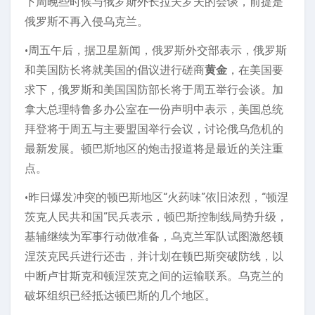
下周晚些时候与俄罗斯外长拉夫罗夫的会谈，前提是
俄罗斯不再入侵乌克兰。
•周五午后，据卫星新闻，俄罗斯外交部表示，俄罗斯
和美国防长将就美国的倡议进行磋商
黄金
，在美国要
求下，俄罗斯和美国国防部长将于周五举行会谈。加
拿大总理特鲁多办公室在一份声明中表示，美国总统
拜登将于周五与主要盟国举行会议，讨论俄乌危机的
最新发展。顿巴斯地区的炮击报道将是最近的关注重
点。
•昨日爆发冲突的顿巴斯地区“火药味”依旧浓烈，“顿涅
茨克人民共和国”民兵表示，顿巴斯控制线局势升级，
基辅继续为军事行动做准备，乌克兰军队试图激怒顿
涅茨克民兵进行还击，并计划在顿巴斯突破防线，以
中断卢甘斯克和顿涅茨克之间的运输联系。乌克兰的
破坏组织已经抵达顿巴斯的几个地区。