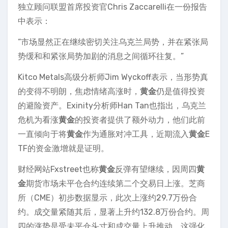
独立顾问联盟首席投资官Chris Zaccarelli在一份报告
中表示：
“市场显然正在继续密切关注乌克兰局势，并在紧张局
势缓和和紧张局势加剧的消息之间循环往复。”
Kitco Metals高级分析师Jim Wyckoff表示，当形势真
的变得不明朗，焦虑情绪高涨时，
黄金
仍是值得投资
的避险资产。Exinity分析师Han Tan也指出，乌克兰
危机为看涨
黄金
的投资者提供了额外动力，他们此前
一直倾向于将
黄金
作为通胀对冲工具，近期流入
黄金
E
TF的资金激增就是证明。
财经网站Fxstreet也称
黄金
反弹有望继续，因周四
黄
金
期货市场未平仓合约连续第二个交易日上涨。芝商
所（CME）初步数据显示，此次上涨约29.7万份合
约。成交量紧随其后，显著上升约132.8万份合约。周
四的涨势是受未平仓头寸和成交量上升推动，这强化