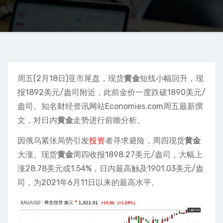
周五(2月18日)亚市尾盘，现货
黄金
短线小幅回升，现
报1892美元/盎司附近，此前金价一度跌破1890美元/
盎司。知名财经资讯网站Economies.com周五最新撰
文，对日内
黄金
走势进行前瞻分析。
因俄乌紧张局势引发
投资
者寻求避险，周四现货
黄金
大涨。现货
黄金
周四收报1898.27美元/盎司，大幅上
涨28.78美元或1.54%，日内最高触及1901.03美元/盎
司，为2021年6月11日以来的最高水平。