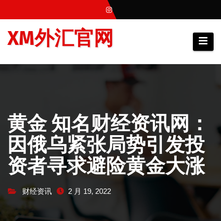
跳
至
XM外汇官网
内
容
黄金 知名财经资讯网：
因俄乌紧张局势引发投
资者寻求避险黄金大涨
财经资讯
2 月 19, 2022