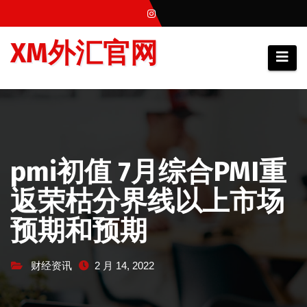
跳
至
XM外汇官网
内
容
pmi初值 7月综合PMI重
返荣枯分界线以上市场
预期和预期
财经资讯
2 月 14, 2022