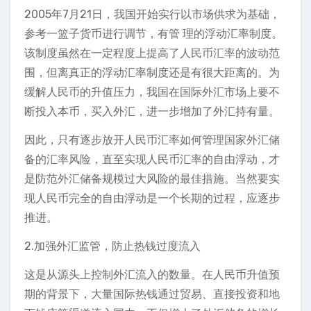
2005年7月21日，我国开始实行以市场供求为基础，
参考一篮子货币进行调节，有管 理的浮动汇率制度。
该制度虽然在一定程度上提高了人民币汇率的波动范
围，但离真正的浮动汇率制度还是有很大距离的。为
缓解人民币的升值压力，我国在国际外汇市场上要不
断投入本币，买入外汇，进一步增加了外汇持有量。
因此，只有逐步放开人民币汇率如何管理国家外汇储
备的汇率风险，直至实现人民币汇率的自由浮动，才
是防范外汇储备规模过大风险的最佳措施。当然要实
现人民币完全的自由浮动是一个长期的过程，应逐步
推进。
2.加强外汇监管，防止热钱过度流入
这是从源头上控制外汇流入的数量。在人民币升值预
期的背景下，大量国际热钱通过贸易、直接投资和地