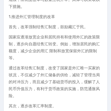
下措施。
1.推进外汇管理制度的改革
首先，改革强制结售汇制度，鼓励藏汇于民。
国家应逐渐放宽企业和居民持有和使用外汇的政策限
制，逐步向自愿结售汇转变。例如，增加居民的购汇
额度，减少企业的用汇 限制和放宽保留外汇的限制
等。
通过改革结售汇制度，改变了国家是外汇唯一买家的
状况，不仅减少了外汇储备的供给，减轻了管理当局
的对冲压力，而且减少了基础货币的投入，缓解了人
民币升值压力，有利于货币政策的实施，防范通胀风
险。
其次，逐步改革汇率制度。