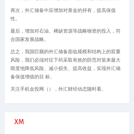
再次，外汇储备中应增加对黄金的持有，提高保值
性。
最后，增加对石油、稀缺资源等战略物资的投入，符
合国家发展战略。
总之，我国巨额的外汇储备面临规模和结构上的双重
风险，我们必须对症下药采取有效的防范对策来最大
限度地降低风险、减小损失、提高收益，实现外汇储
备保值增值的目 标。
关注手机金投网（），外汇财经动态随时看。
XM