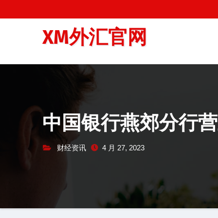
跳
至
XM外汇官网
内
容
中国银行燕郊分行营
财经资讯
4 月 27, 2023