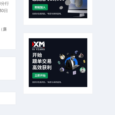
和分行
30日
（廉