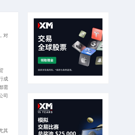
，对
贸
行成
都需
公司
尤其