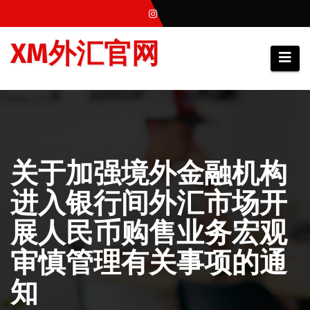
跳
至
XM外汇官网
内
容
关于加强境外金融机构
进入银行间外汇市场开
展人民币购售业务宏观
审慎管理有关事项的通
知