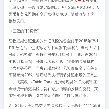
调至20%后，一度跌破7.16关口的离岸
人民币
对美元
汇率反弹，一度收复7.15关口。9月26日9时30分，人
民币兑美元即期汇率开盘报7.1400，随后收复了这一
整数关口。
中国版的“托宾税”
征收远期售汇业务的外汇风险准备金始于2015年“8·1
1”汇改之后，也被称之为中国版“托宾税”。当时人民币
出现大幅贬值，央行在当年8月底出手，要求自2015
年10月15日起，开展代客远期售汇业务的金融机构
（含财务公司）向央行缴纳外汇风险准备金，准备金
率暂定为20%。随后成为央行调节外汇市场的工具之
一。托宾税 （Tobin Tax）是指对现货外汇交易课征
全球统一的交易税，旨在减少纯粹的投机性交易。实
施托宾税有助于引导资金流向生产性实体经济。
9月26日，美元指数盘中直线拉升，最高升至114.688