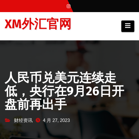
跳
至
XM外汇官网
内
容
人民币兑美元连续走
低，央行在9月26日开
盘前再出手
财经资讯
4 月 27, 2023