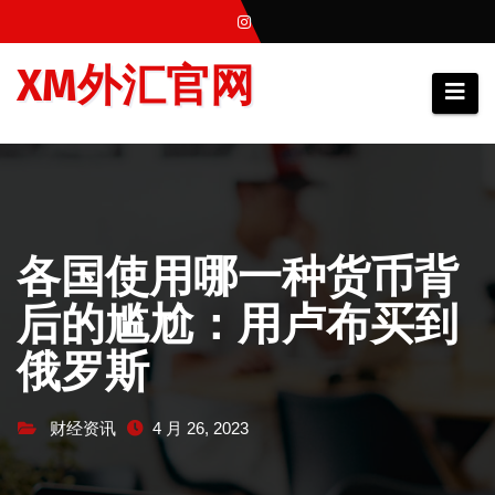
跳
至
XM外汇官网
内
容
各国使用哪一种货币背
后的尴尬：用卢布买到
俄罗斯
财经资讯
4 月 26, 2023