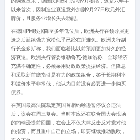
的调查显示，德国民间部门活动9月萎缩，这是六年半
以来首次，因制造业衰退意外加剧9月27日欧元外汇
牌价，且服务业增长失去动能。
在德国PMI数据降至多年低位后，欧洲央行在领导层更
迭之后延续强力宽松似乎已经在所难免。欧洲央行副
行长金多斯称，我们面临着比以前预期更加持久的经
济衰退。欧洲央行管委维勒鲁瓦·德加洛称，全球经济
充满不确定性，必须采用财政政策提振经济。但降息
和采取新前瞻指引是有力的政策组合，鉴于长期利率
和溢价水平非常低，他认为目前没有必要进一步购买
债券。
在英国最高法院裁定英国首相约翰逊暂停议会违法
后，议会在周三复会。当时本应还在联合国大会现场
的约翰逊提前回国，在会上不仅大肆反击反对党对他
的指责，而且重申自己的立场，即要继续推动脱欧，