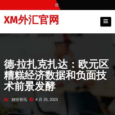
跳
至
XM外汇官网
内
容
德·拉扎克扎达：欧元区
糟糕经济数据和负面技
术前景发酵
财经资讯
4 月 25, 2023