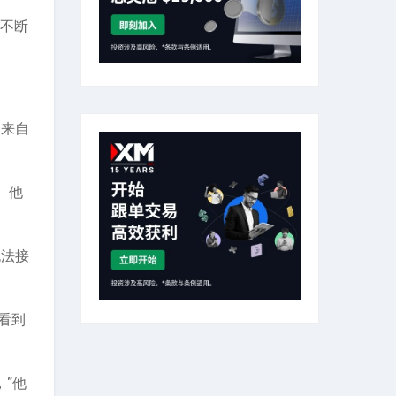
度不断
的来自
。他
无法接
看到
，”他