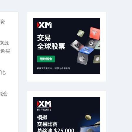
融资
论来源
者购买
”他
能会