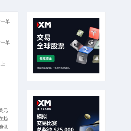
这一单
这一单
。上
美元
在趋
地做