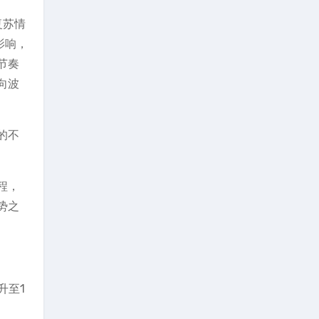
复苏情
影响，
节奏
向波
的不
程，
势之
升至1