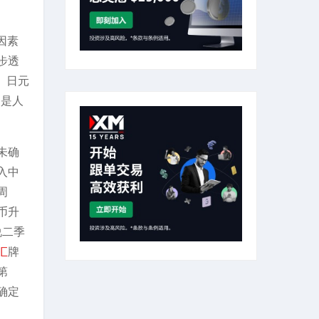
因素
步透
、日元
不是人
未确
入中
周
币升
说二季
汇
牌
第
确定