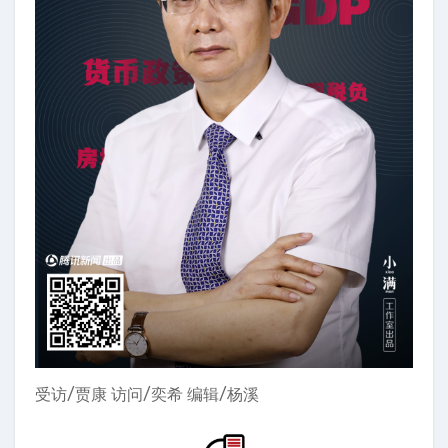
受访/贾康 访问/奕希 编辑/杨溪