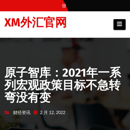
跳
至
XM外汇官网
内
容
原子智库：2021年一系
列宏观政策目标不急转
弯没有变
财经资讯
2 月 12, 2022