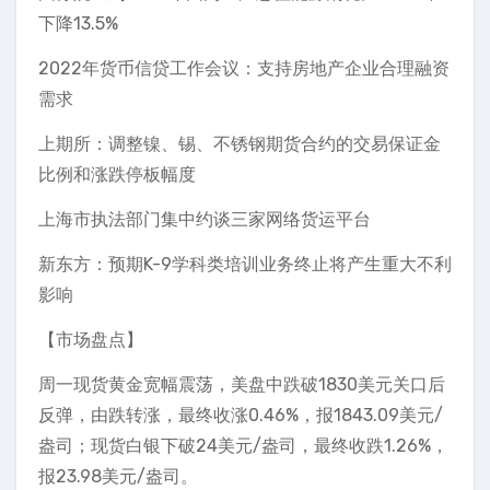
下降13.5%
2022年货币信贷工作会议：支持房地产企业合理融资
需求
上期所：调整镍、锡、不锈钢期货合约的交易保证金
比例和涨跌停板幅度
上海市执法部门集中约谈三家网络货运平台
新东方：预期K-9学科类培训业务终止将产生重大不利
影响
【市场盘点】
周一现货黄金宽幅震荡，美盘中跌破1830美元关口后
反弹，由跌转涨，最终收涨0.46%，报1843.09美元/
盎司；现货白银下破24美元/盎司，最终收跌1.26%，
报23.98美元/盎司。