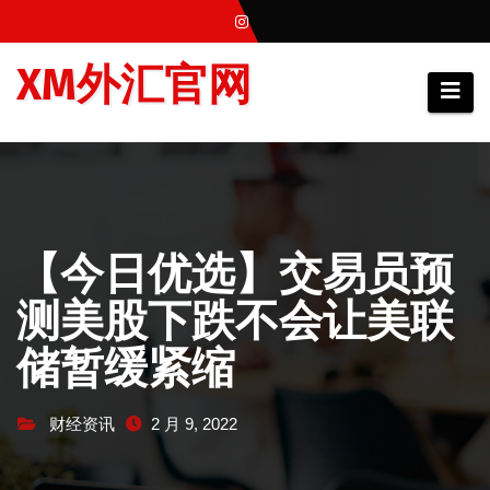
跳
至
XM外汇官网
内
容
【今日优选】交易员预
测美股下跌不会让美联
储暂缓紧缩
财经资讯
2 月 9, 2022