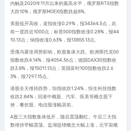
内触及2020年11月以来的最高水平，俄罗斯RTS指数
大跌10%，俄罗斯MOEX指数跌超8%。
美股低开高收，道指收涨0.29%，报34364.5点，此
前一度跌近1000点；标普500指数收涨0.28%，报44
10.13点；纳指收涨0.63%，报13855.13点。
受俄乌紧张局势影响，欧股集体大跌。欧洲斯托克50
指数收跌4.14%，报4054.36点；德国DAX30指数收
跌3.8%，报15011.13点；英国富时100指数收跌2.6
3%，报7297.15点。
港股全天维持跌势，恒指收跌1.24%，恒生科技指数
收跌2.84%；回港中概股、汽车、医美等概念股下
挫，餐饮股、电信股涨幅居前。
A股三大指数集体低开，随后震荡翻红。午后三大指
数维持窄幅震荡。盐湖提锂概念大幅上涨，元宇宙概