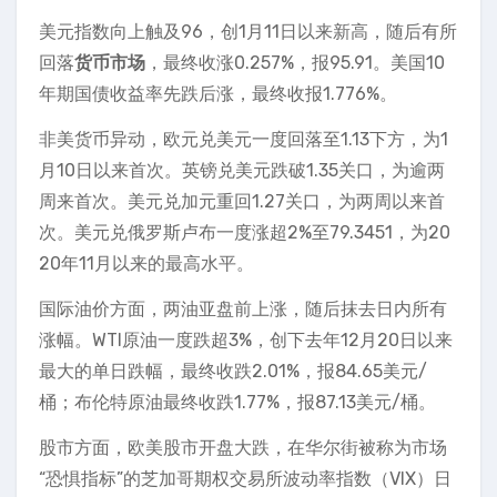
美元指数向上触及96，创1月11日以来新高，随后有所
回落
货币市场
，最终收涨0.257%，报95.91。美国10
年期国债收益率先跌后涨，最终收报1.776%。
非美货币异动，欧元兑美元一度回落至1.13下方，为1
月10日以来首次。英镑兑美元跌破1.35关口，为逾两
周来首次。美元兑加元重回1.27关口，为两周以来首
次。美元兑俄罗斯卢布一度涨超2%至79.3451，为20
20年11月以来的最高水平。
国际油价方面，两油亚盘前上涨，随后抹去日内所有
涨幅。WTI原油一度跌超3%，创下去年12月20日以来
最大的单日跌幅，最终收跌2.01%，报84.65美元/
桶；布伦特原油最终收跌1.77%，报87.13美元/桶。
股市方面，欧美股市开盘大跌，在华尔街被称为市场
“恐惧指标”的芝加哥期权交易所波动率指数（VIX）日