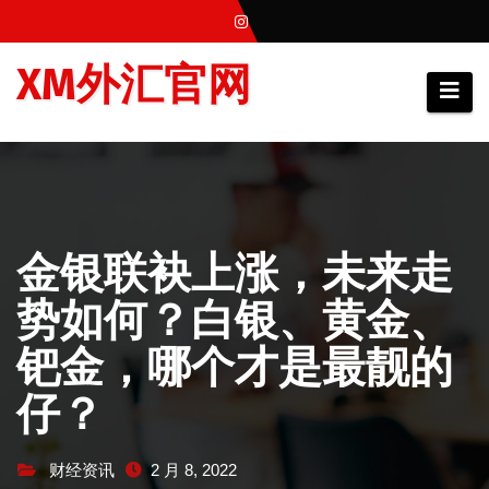
跳
至
XM外汇官网
内
容
金银联袂上涨，未来走
势如何？白银、黄金、
钯金，哪个才是最靓的
仔？
财经资讯
2 月 8, 2022