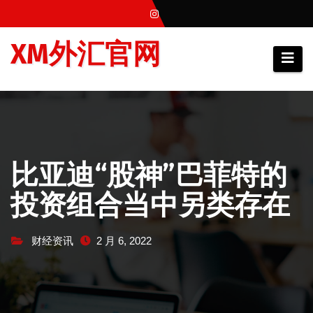
跳
至
XM外汇官网
内
容
比亚迪“股神”巴菲特的
投资组合当中另类存在
财经资讯
2 月 6, 2022