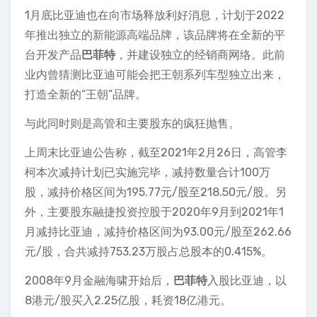
1月底比亚迪也在向市场释放利好消息，计划于2022
年推出独立的新能源高端品牌，该品牌将在全新的平
台开发产品
巴菲特
，并建设独立的经销商网络。此前
业内曾猜测比亚迪可能会把王朝系列车型独立出来，
打造全新的“王朝”品牌。
与此同时则是高管和主要股东的疯狂抛售。
上周末比亚迪公告称，截至2021年2月26日，高管李
柯本次减持计划已实施完毕，减持数量合计100万
股，减持价格区间为195.77元/股至218.50元/股。另
外，主要股东融捷投资控股于2020年9月到2021年1
月减持比亚迪，减持价格区间为93.00元/股至262.66
元/股，合共减持753.23万股占总股本的0.415%。
2008年9月金融海啸开始后，
巴菲特
入股比亚迪，以
8港元/股买入2.25亿股，耗资18亿港元。