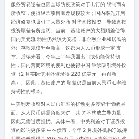
服务贸易逆差也因全球防疫政策对于出行的 限制而有
所收窄，使得经常项目顺差规模较大；国内率先开启
经济修复也吸引了大量外商 对华直接投资，导致直接
投资顺差有所走阔。当前，基础账户的大额顺差使得
国内美元流 动性仍然较为充裕，非金融企业和居民的
外汇存款规模升至新高，这都为人民币形成一定 支
撑。后续来看，今年上半年我国出口或仍能保持韧
性，国内营商环境的便利也使得中国 继续吸引境外投
资（2 月实际使用外资录得 220 亿美元，再创新
高）。因此，基础账户的 顺差仍是当前人民币汇率维
持韧性的根本。
中美利差收窄对人民币汇率的扰动更多停留于情绪层
面。从人民币供需角度来讲，其 并不构成主导力量，
因此无需过度担忧。具体来看，中美利差对于证券投
资的影响更多集 中在债市，今年 2 月境外机构净减持
我国债券规模为 803.45 亿元（中债+上清所口径）也