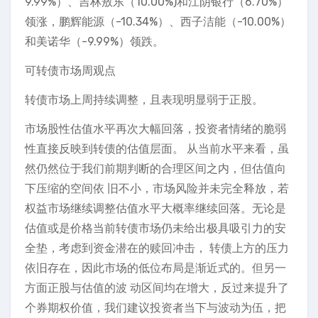
9.99%）、吉林敖东（10.00%)和江阴银行（6.70%）
领涨，鹏辉能源（-10.34%）、西子洁能（-10.00%）
和美诺华（-9.99%）领跌。
可转债市场周观点
转债市场上周持续调整，且表现明显弱于正股。
市场股性估值水平再次大幅回落，投资者情绪的脆弱
性直接反映到转债的估值层面。 从当前水平来看，虽
然仍然位于我们前期判断的合理区间之内，但估值向
下压缩的空间依 旧不小，市场风险并未完全释放，若
权益市场继续调整估值水平大概率继续回落。无论是
估值或是价格当前转债市场仍未给出极具吸引力的安
全垫，考虑到资金潜在的赎回冲击， 转债上方的压力
依旧存在，因此市场的低位布局是渐近式的。但另一
方面正股与估值的波 动区间均在增大，反过来提升了
个券期权价值，我们建议投资者当下与波动为伍，把