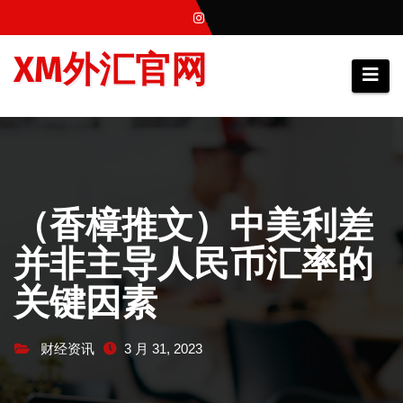
跳
至
XM外汇官网
内
容
（香樟推文）中美利差
并非主导人民币汇率的
关键因素
财经资讯
3 月 31, 2023