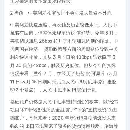
正规渠道的资本流出规模较大。
2 当前，中美利差收窄预计不会引发大量资本外流
中美利差快速压缩，再次触及历史较低水平。人民币
虽略有回调，但整体未现单边贬 值趋势。今年 3 月，
美联储以加息 25bps 拉开了本轮加息周期的序幕。中
美两国在经济、 货币政策等方面的周期错位导致中美
利差快速收敛，其从 3 月 1 日的 108bps 迅速降至 3
月 30 日的 42bps，触及历史低位。但从今年的实际
情况来看，整个 3 月，在经历了短暂 的回调后（3 月
11 日-3 月 15 日期间美元兑人民币即期汇率累计走贬
572 个基点），人民 币汇率回归震荡行情。
基础账户仍然是人民币汇率维持韧性的根本。以“经常
项目”和“非储备性质的金融 账户”下的“直接投资”为基
础账户，具体来看：2020 年新冠肺炎疫情爆发以来
强劲的 出口表现带来了较多的货物贸易顺差，旅游等