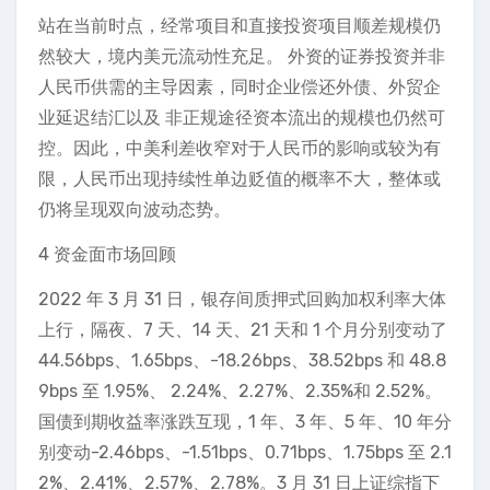
站在当前时点，经常项目和直接投资项目顺差规模仍
然较大，境内美元流动性充足。 外资的证券投资并非
人民币供需的主导因素，同时企业偿还外债、外贸企
业延迟结汇以及 非正规途径资本流出的规模也仍然可
控。因此，中美利差收窄对于人民币的影响或较为有
限，人民币出现持续性单边贬值的概率不大，整体或
仍将呈现双向波动态势。
4 资金面市场回顾
2022 年 3 月 31 日，银存间质押式回购加权利率大体
上行，隔夜、7 天、14 天、21 天和 1 个月分别变动了
44.56bps、1.65bps、-18.26bps、38.52bps 和 48.8
9bps 至 1.95%、 2.24%、2.27%、2.35%和 2.52%。
国债到期收益率涨跌互现，1 年、3 年、5 年、10 年分
别变动-2.46bps、-1.51bps、0.71bps、1.75bps 至 2.1
2%、2.41%、2.57%、2.78%。3 月 31 日上证综指下