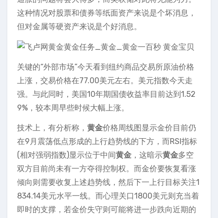
这种情况对股票和债券等纸面资产来说是个坏消息，
但对金属等硬资产来说是个好消息。
关键的“外部市场”今天看到纽约商品交易所原油价格
上涨，交易价格在77.00美元左右。美元指数今天走
强。与此同时，美国10年期国债收益率目前达到1.52
9%，较本周早些时候大幅上涨。
技术上，有分析称，
黄金
价格周线图显示金价目前仍
在9月震荡低点形成的上行趋势线的下方，而RSI指标
(相对强弱指数)显示位于中间
黄金
，这暗示
黄金
多空
双方目前尚未有一方夺得控制权。而金价要恢复看涨
倾向则需要收复上述趋势线，然后下一上行目标关注1
834.14美元水平一线。而心理关口1800美元则充当着
即时的支撑，若金价失守则可能将进一步跌向近期的