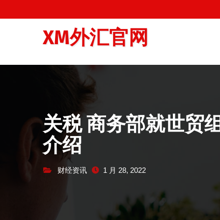
跳
至
XM外汇官网
内
容
关税 商务部就世贸
介绍
财经资讯
1 月 28, 2022