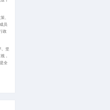
政策、
达成员
行政
平。坚
重视，
是全