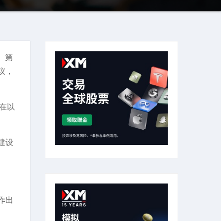
）第
议，
在以
建设
作出