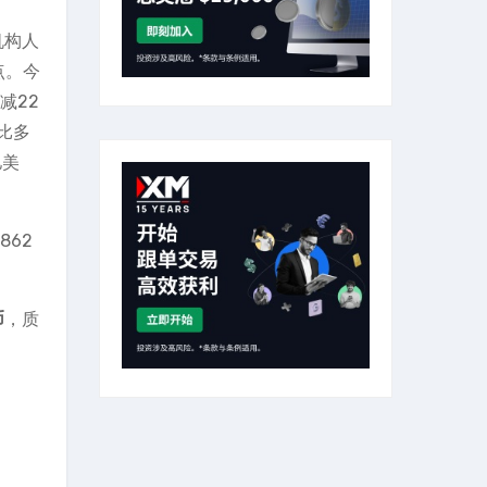
机构人
点。今
减22
比多
亿美
862
币
，质