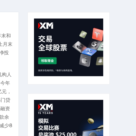
年末和
和上月末
计净投
机构人
。今年
亿元，
部门贷
据融资
贷款余
减少8