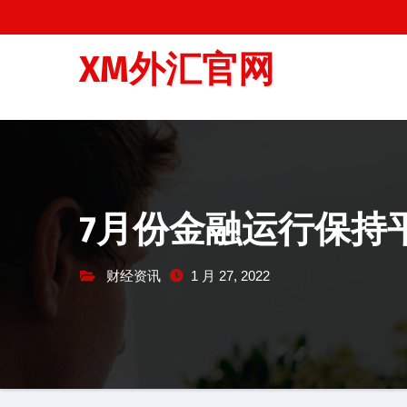
跳
至
XM外汇官网
内
容
7月份金融运行保持平
财经资讯
1 月 27, 2022