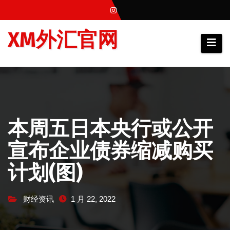
跳
至
XM外汇官网
内
容
本周五日本央行或公开
宣布企业债券缩减购买
计划(图)
财经资讯
1 月 22, 2022