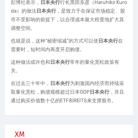
彭博社表示，
日本央行
行长黑田东彦（Haruhiko Kuro
da）的做法
日本央行
，是致力于在保证市场稳定、股
市不受影响的前提下，以合理成本最大程度地扩大其
调整空间。
也就是说，这种“秘密缩减”的方式可以使
日本央行
在
需要时，短时间内再度开启购债。
这种做法或许也和
日本央行
常年的量化宽松政策有
关。
在过去三十年中，
日本央行
为刺激国内经济而持续采
取量化宽松，购债规模超过日本GDP
日本央行
，并且
通过购买价值数十亿的ETF和REITS来支撑股市。
XM