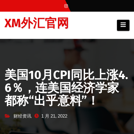
跳
至
XM外汇官网
内
容
美国10月CPI同比上涨4.
6％，连美国经济学家
都称“出乎意料”！
财经资讯
1 月 21, 2022