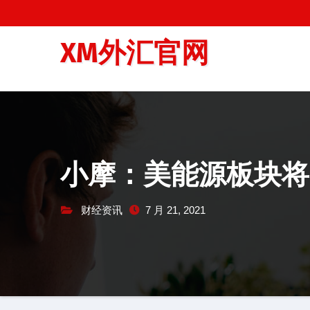
跳
至
XM外汇官网
内
容
小摩：美能源板块将
财经资讯
7 月 21, 2021