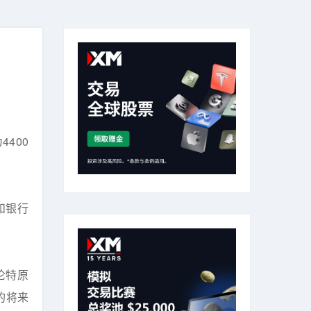
400
和银行
伦特原
的将来