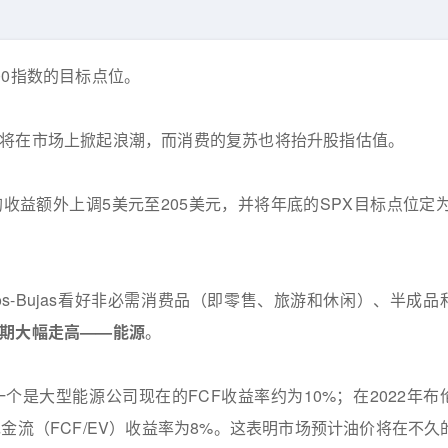
00指数的目标点位。
将在市场上掀起浪潮，而消费的复苏也将抬升股指估值。
益额外上调5美元至205美元，并将年底的SPX目标点位定为4
akos-Bujas看好非必需消费品（即零售、旅游和休闲）、半成品
期大幅走高——能源
。
是大型能源公司现在的FCF收益率约为10%；在2022年布
金流（FCF/EV）收益率为8%。这表明市场预计油价将在不久