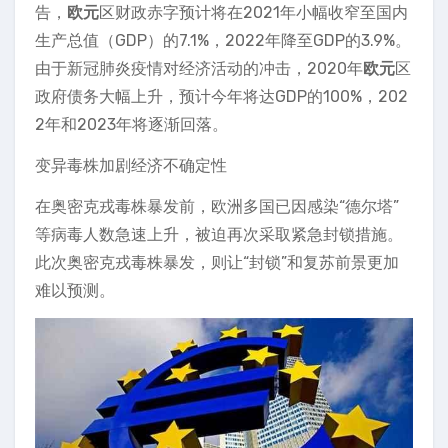
告，
欧元
区财政赤字预计将在2021年小幅收窄至国内
生产总值（GDP）的7.1%，2022年降至GDP的3.9%。
由于新冠肺炎疫情对经济活动的冲击，2020年
欧元
区
政府债务大幅上升，预计今年将达GDP的100%，202
2年和2023年将逐渐回落。
变异毒株加剧经济不确定性
在奥密克戎毒株暴发前，欧洲多国已因感染“德尔塔”
等病毒人数急速上升，被迫再次采取紧急封锁措施。
此次奥密克戎毒株暴发，则让“封锁”和复苏前景更加
难以预测。