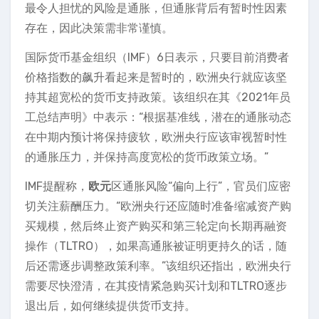
最令人担忧的风险是通胀，但通胀背后有暂时性因素
存在，因此决策需非常谨慎。
国际货币基金组织（IMF）6日表示，只要目前消费者
价格指数的飙升看起来是暂时的，欧洲央行就应该坚
持其超宽松的货币支持政策。该组织在其《2021年员
工总结声明》中表示：“根据基准线，潜在的通胀动态
在中期内预计将保持疲软，欧洲央行应该审视暂时性
的通胀压力，并保持高度宽松的货币政策立场。”
IMF提醒称，
欧元
区通胀风险“偏向上行”，官员们应密
切关注薪酬压力。“欧洲央行还应随时准备缩减资产购
买规模，然后终止资产购买和第三轮定向长期再融资
操作（TLTRO），如果高通胀被证明更持久的话，随
后还需逐步调整政策利率。”该组织还指出，欧洲央行
需要尽快澄清，在其疫情紧急购买计划和TLTRO逐步
退出后，如何继续提供货币支持。