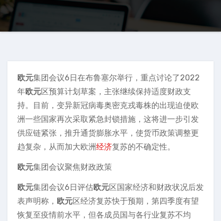
欧元
集团会议6日在布鲁塞尔举行，重点讨论了2022
年
欧元
区预算计划草案，主张继续保持适度财政支
持。目前，变异新冠病毒奥密克戎毒株的出现迫使欧
洲一些国家再次采取紧急封锁措施，这将进一步引发
供应链紧张，推升通货膨胀水平，使货币政策调整更
趋复杂，从而加大欧洲
经济
复苏的不确定性。
欧元
集团会议聚焦财政政策
欧元
集团会议6日评估
欧元
区国家经济和财政状况后发
表声明称，
欧元
区经济复苏快于预期，第四季度有望
恢复至疫情前水平，但各成员国与各行业复苏不均