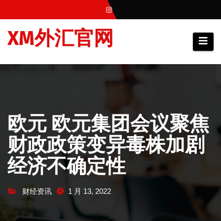
跳
至
XM外汇官网
内
容
欧元 欧元集团会议聚焦
财政政策变异毒株加剧
经济不确定性
财经资讯
1 月 13, 2022