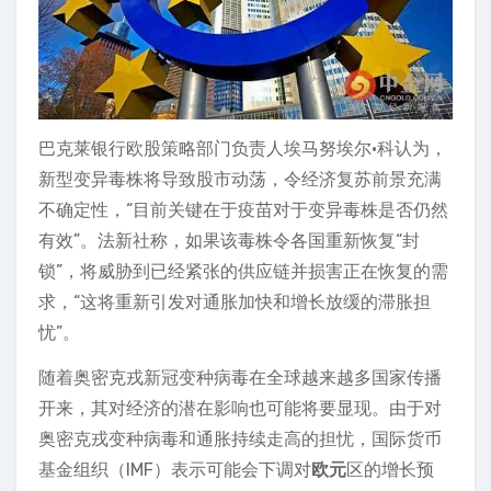
巴克莱银行欧股策略部门负责人埃马努埃尔·科认为，
新型变异毒株将导致股市动荡，令经济复苏前景充满
不确定性，“目前关键在于疫苗对于变异毒株是否仍然
有效”。法新社称，如果该毒株令各国重新恢复“封
锁”，将威胁到已经紧张的供应链并损害正在恢复的需
求，“这将重新引发对通胀加快和增长放缓的滞胀担
忧”。
随着奥密克戎新冠变种病毒在全球越来越多国家传播
开来，其对经济的潜在影响也可能将要显现。由于对
奥密克戎变种病毒和通胀持续走高的担忧，国际货币
基金组织（IMF）表示可能会下调对
欧元
区的增长预