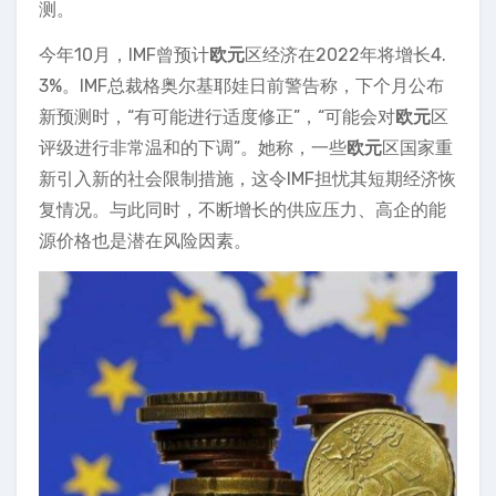
测。
今年10月，IMF曾预计
欧元
区经济在2022年将增长4.
3%。IMF总裁格奥尔基耶娃日前警告称，下个月公布
新预测时，“有可能进行适度修正”，“可能会对
欧元
区
评级进行非常温和的下调”。她称，一些
欧元
区国家重
新引入新的社会限制措施，这令IMF担忧其短期经济恢
复情况。与此同时，不断增长的供应压力、高企的能
源价格也是潜在风险因素。