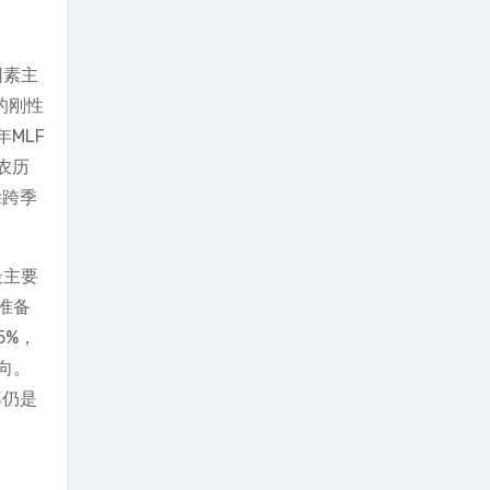
因素主
的刚性
MLF
农历
除跨季
最主要
准备
5%，
向。
率仍是