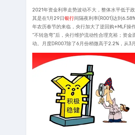
2021年资金利率走势波动不大，整体水平低于
其是在1月29日
银行
间隔夜利率(R001)达到6.5
年农历春节的来临，央行加大了逆回购+MLF
“不转急弯”后，央行维护流动性合理充裕；资金面
动。月度DR007除了6月份稍微高于2.2%，从