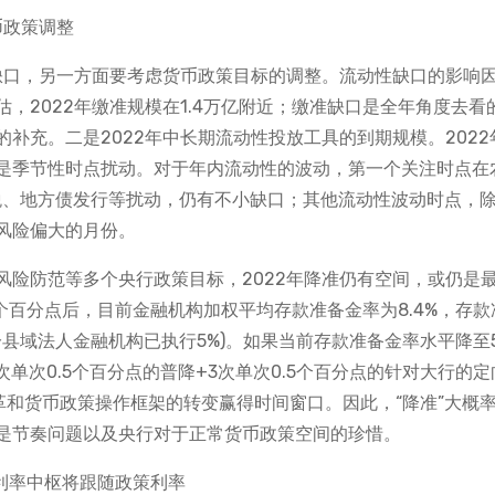
性缺口，另一方面要考虑货币政策目标的调整。流动性缺口的影响
，2022年缴准规模在1.4万亿附近；缴准缺口是全年角度去看
充。二是2022年中长期流动性投放工具的到期规模。2022年
是季节性时点扰动。对于年内流动性的波动，第一个关注时点在
税、地方债发行等扰动，仍有不小缺口；其他流动性波动时点，
风险偏大的月份。
风险防范等多个央行政策目标，2022年降准仍有空间，或仍是
.5个百分点后，目前金融机构加权平均存款准备金率为8.4%，存款
分县域法人金融机构已执行5%)。如果当前存款准备金率水平降至
次单次0.5个百分点的普降+3次单次0.5个百分点的针对大行的定
革和货币政策操作框架的转变赢得时间窗口。因此，“降准”大概
是节奏问题以及央行对于正常货币政策空间的珍惜。
年利率中枢将跟随政策利率