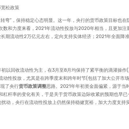
不急转弯”，保持稳定心态明显。这一年，央行的货币政策目标也在
数和力度来看，2021年流动性投放与2020年相当，且更加注
放长期流动性2万亿元左右，定向支持实体经济；2021年全面降准
年年初以回收流动性为主，在3月至8月均保持了紧平衡的滴灌操作(
了流动性投放，尤其是在跨季度末和跨年时节(包括了加大公开市
体现了央行
货币政策调整
思路。2021年年初资金面偏紧，源于当
和杠杆率的变化有关，于是关于货币政策边际收紧的预期也早已
苏的扰动，央行在流动性投放上仍然保持稳健宽裕，加大力度支持