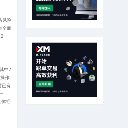
防风险
重全面
2
其中7
场操作
时已有
一
实体经