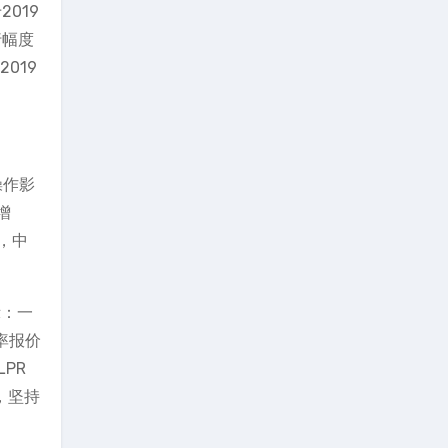
019
行幅度
019
操作影
增
，中
示：一
率报价
PR
，坚持