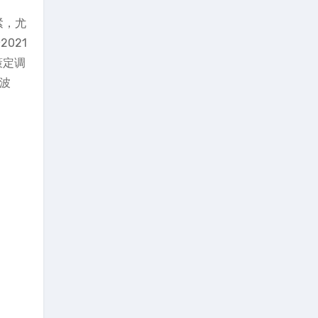
紧，尤
2021
策定调
幅波