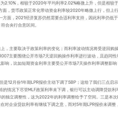
为2.10%，相较于2020年平均利率2.02%略微上升，但是相较于2
。一方面，货币政策正常化带动资金利率较2020年略微上行，但上
方面，2021经济复苏仍然需要合适利率支持，因此利率仍低于2
，符合央行合意区间。
下难上，主要取决于政策利率的变化；而利率波动情况将受逆回购
R007主要围绕公开市场7天逆回购操作利率进行波动，且趋同性
化影响，比如短期资金利率主要受公开市场7天操作利率调整影响
但是12月份1年期LPR报价主动下调了5BP；这给了我们三点启
裕的情况下尽管MLF政策利率未下调，银行可以主动调降贷款利
率的独立调整性，这为2022年的利率调整给予了空间。三是本次L
在对企业贷款利率有继续下调之意，而对5年期LPR报价未调整