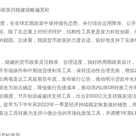
币政策仍稳健或略偏宽松
适度，在全球宏观政策中保持领先态势。央行综合运用降准、公
裕。除了在总量上对经济呵护，结构性工具更是发力科技创新、
的稳固。总体看，我国货币政策的力度合适，较好地支持了实体
头，稳健的货币政策灵活精准、合理适度，搞好跨周期政策设计
开市场操作和中期借贷便利等工具，保持流动性合理充裕，增加2
出两项直达工具延期至年底，发布银行公告，推动明示贷款年化
改为加点确定，降低银行负债成本，推动境内LIBOR转换工作
款额度，11月创设碳减排支持工具，出台2000亿元支持煤炭清
点，提早为下半年和2022年一季度经济持续稳定恢复做好铺垫，
项直达工具转换为支持小微企业的市场化政策工具，并调整1年期L