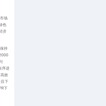
开市场
绿色
经济
，保持
000
利
有序进
洁高效
并且下
PR下