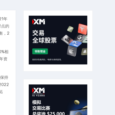
21年
时点的
衡，2
0%相
2年资
，保持
022
拓