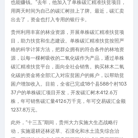
也能赚钱。”去年，他加入了单株碳汇精准扶贫项目，
用两天时间为自己的碳汇树挂上了牌。最近，碳汇卖
出去了，资金也打入专用的银行卡。
贵州利用丰富的林业资源，开展单株碳汇精准扶贫项
目，助力扶贫和生态建设。单株碳汇精准扶贫按照严
格的科学计算方法，把群众拥有的符合条件的林地资
源，以每一棵树吸收的二氧化碳作为产品，通过单株
碳汇精准扶贫平台，面向全社会销售。购买林木二氧
化碳的资金将全部汇入对应贫困户的账户，以帮助贫
困户增加收入。目前，全省已完成18个县588个村103
37户的单株碳汇项目开发，开发碳汇树木412.6万
株，年可销售碳汇量4126万千克，年可交易碳汇金额
1237.8万元。
此外，“十三五”期间，贵州大力实施大生态战略行
动，实施退耕还林还草、石漠化和水土流失综合治