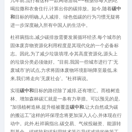
几年前,流行着这样一款网络游戏——根据你每天的吃
喝拉撒和衣食住行,计算出你的碳排放。如今,随着
碳中
和
目标的明确,人人减排、绿色低碳的行为习惯无疑将
进一步深度融入所有中国人的生活中。
杜祥琬指出,减少碳排放需要发展循环经济,每个城市的
固体废弃物资源化利用程度是其现代化的一个必备标
志。因此,为了减少垃圾填埋,令其高度资源化,源头上
的垃圾分类必须做好。“目前,我国一些城市进行了‘无
废城市’的试点,力求将固体废物环境影响降至最低,未
来,我们将走向‘无废社会’。”杜祥琬说。
实现
碳中和
目标的路径除了减排,还有增汇。而植树造
林、增加森林碳汇就是一条有力举措。可以预见的是,
“加强植树造林,提升植被覆盖
碳中和
,让大自然成为碳
的搬运工”这样的环保理念将更加深入人心,并体现在行
动中。此外,杜祥琬指出,碳交易、气候投融资、能源转
型基金、碳移除和碳利用技术等引导碳减排的政策工