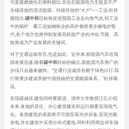
与直接燃烧化石燃料相比,非化石能源电力无疑是不产
生碳排放的清洁能源。对碳排放的“大户”——工业,杜祥
琬指出,
碳中和
目标将促使我国工业走向电气化,轻工业
中的锅炉、重工业如钢铁业的高炉都将逐步被电炉取
代,各个地方也将抑制发展高耗能产业的冲动,节能、高
效将成为产业发展的关键词。
对于交通运输而言,也是如此。近年来,新能源汽车在我
国发展迅速,随着
碳中和
目标的确立,新能源汽车推广的
步伐只会越来越快。“交通行业减排有赖于绿色出行,我
们将逐步建成美丽中国脱碳的交通能源体系。”杜祥琬
说。
实现碳减排,建筑同样要跟进。清华大学教授江亿介绍,
未来,各地的居住、办公建筑建造和运行都要实现电气
化。各类建筑的表面将尽可能安装光伏设备,实现光能
发电,并在建筑中采用分布式蓄电,同时利用周边停车场