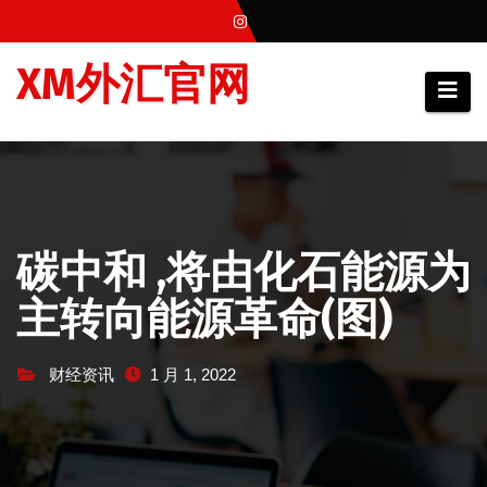
跳
至
XM外汇官网
内
容
碳中和 ,将由化石能源为
主转向能源革命(图)
财经资讯
1 月 1, 2022