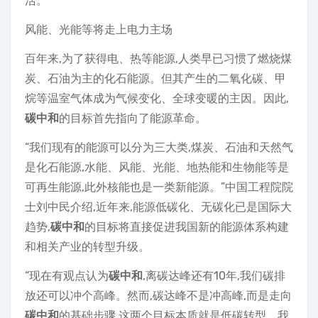
活。
风能、光能等将走上电力主场
百年来,为了获得电、热等能源,人类早已习惯了燃烧煤
炭、石油为主的化石能源。但其产生的二氧化碳、甲
烷等温室气体成为气候变化、全球变暖的主因。因此,
碳中和
的目标首先指向了能源革命。
“我们现有的能源可以分为三大类,煤炭、石油和天然气
是化石能源,水能、风能、光能、地热能和生物能等是
可再生能源,此外核能也是一类新能源。”中国工程院院
士刘中民介绍,近年来,能源低碳化、无碳化已是国际大
趋势,
碳中和
的目标将直接促进我国新的能源体系构建
和相关产业的转型升级。
“现在有观点认为
碳中和
,离碳达峰还有10年,我们碳排
放还可以冲个高峰。然而,碳达峰不是冲高峰,而是走向
碳中和
的基础步骤,这两个目标本质就是低碳转型。我