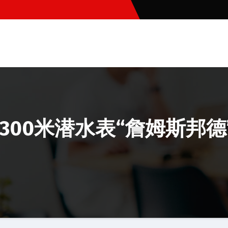
300米潜水表“詹姆斯邦德