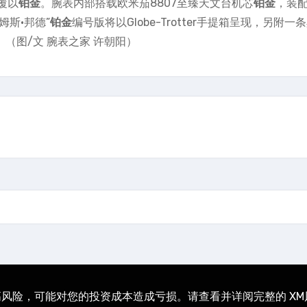
覆以
铂金
。腕表内部搭载欧米茄8807至臻天文台机芯
铂金
，装
姆斯·邦德”
铂金
编号版将以Globe-Trotter手提箱呈现，另附一
。（图/文 腕表之家 许朝阳）
及高风险，可能对您的投资成本造成亏损。请查看并详阅完整的 X