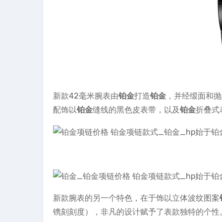
新款42毫米腕表由
铂金
打造
铂金
，并经缎面和抛
配饰以
铂金
缝线的黑色皮表带，以及
铂金
折叠式
新款腕表的另一个特色，在于饰以立体波纹图案
镌刻刻度），非凡的设计赋予了表款独特的个性