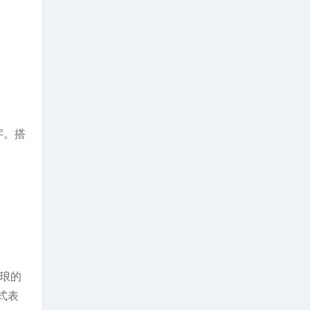
字。搭
珐琅的
式表