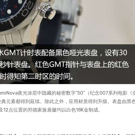
LumiNova夜光涂层中隐藏的秘密数字“50”（纪念007系列电影《
种经典元素都得到延续。除此之外，应用材质得到升级。表盘由黑
12点位置的邦德家族盾徽均以白色18K金制成。