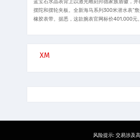
蓝宝石水晶表背上以激光雕刻邦德家族盾徽，并
摆陀和摆轮夹板。全新海马系列300米潜水表“詹
橡胶表带。据悉，这款腕表官网标价401,000元
XM
风险提示: 交易涉