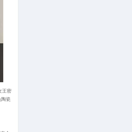
女王密
色陶瓷