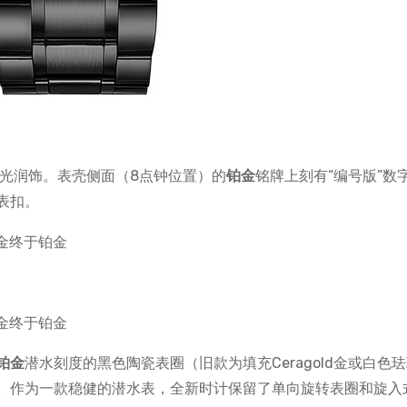
光润饰。表壳侧面（8点钟位置）的
铂金
铭牌上刻有“编号版”数
表扣。
铂金
潜水刻度的黑色陶瓷表圈（旧款为填充Ceragold金或白色
。作为一款稳健的潜水表，全新时计保留了单向旋转表圈和旋入