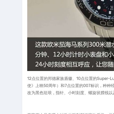
12点位置的邦德家族盾徽、10点位置的Super-
使》上映50周年）和7点位置的007标识，种
改为黑色珐琅，指针、小时刻度、螺旋状膛线以及