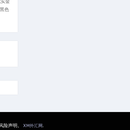
配实金
条黑色
M风险声明。
.
XM外汇网