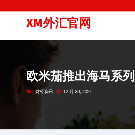
跳
至
XM外汇官网
内
容
欧米茄推出海马系列
财经资讯
12 月 30, 2021