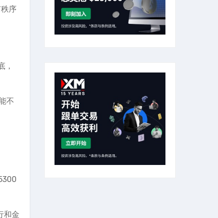
有秩序
底，
能不
300
行和金