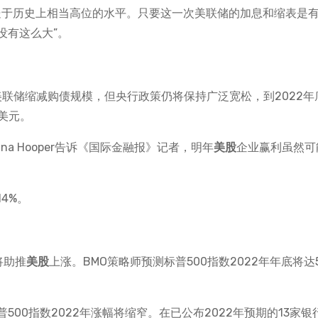
这处于历史上相当高位的水平。只要这一次美联储的加息和缩表是
没有这么大”。
，尽管美联储缩减购债规模，但央行政策仍将保持广泛宽松，到2022年
美元。
na Hooper告诉《国际金融报》记者，明年
美股
企业赢利虽然可
4%。
长将助推
美股
上涨。BMO策略师预测标普500指数2022年年底将达5
00指数2022年涨幅将缩窄。在已公布2022年预期的13家银