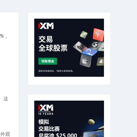
%，
。这
场外观