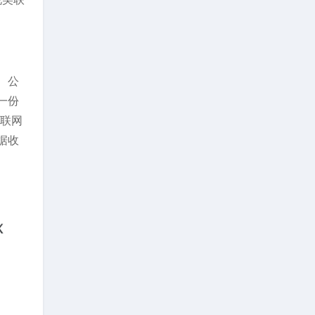
、公
一份
互联网
据收