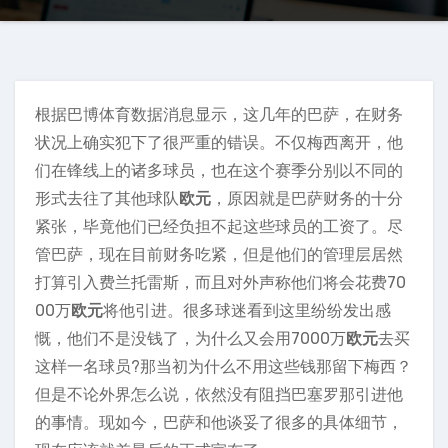
根据巴博体育数据消息显示，这几年的巴萨，在财务
状况上确实犯下了很严重的错误。不仅梅西离开，他
们在锋线上的诸多球员，也在这个赛季分别以不同的
形式去往了其他球队
欧元
，原因就是巴萨财务的十分
紧张，毕竟他们已经负担不起这些球员的工资了。尽
管巴萨，现在目前财务吃紧，但是他们的管理层居然
打算引入费兰托雷斯，而且对外声称他们将会花费70
00万
欧元
将他引进。很多球迷看到这里纷纷发出感
慨，他们不是没钱了，为什么又会用7000万
欧元
去买
这样一名球员?那当初为什么不用这些钱那留下梅西？
但是不论外界怎么说，依然没有阻挡巴塞罗那引进他
的事情。现如今，巴萨和他谈妥了很多的具体细节，