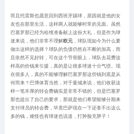
而且托雷斯也愿意回到西班牙踢球，原因就是他的女
友也在那里生活，这样两人就能够时常的见面。虽然
巴塞罗那已经为哈维准备献上这份大礼，但是作为球
迷来说，他们非常不理解
欧元
，球队现如今为什么要
做出这样的选择？球队的负债仍然在不断的加高，而
且依然不见好转，可在这个节骨眼上，球队去花费这
样高的价钱来引援，真的是让很多球迷十分气愤。现
在很多人，真的不能够理解巴塞罗那这些钱到底是从
何而来？巴博体育当然，对于曼城来说，他们收获这
样一笔丰厚的转会费确实是非常不错的，但是巴塞罗
那也提出了自己的要求，那就是他们希望能够分期来
支付球员的转会费，毕竟巴萨现在一下还拿不出这么
多的钱，难怪也有球迷也说道，打肿脸充胖子！