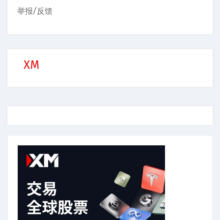
举报/反馈
XM