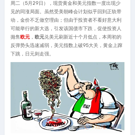
周二（5月29日），现货黄金和美元指数一度出现少
见的同涨局面。虽然受美朝峰会计划似乎回到正轨带
动，金价不乏做空理由；但由于投资者不看好意大利
可能举行的新大选，引发该国债市下跌，促使投资人
抛售
欧元
，
欧元
兑美元刷新近十个月低点，本周初的
反弹势头迅速减弱，美元指数上破95大关，黄金上蹿
下跳，日元则走强。