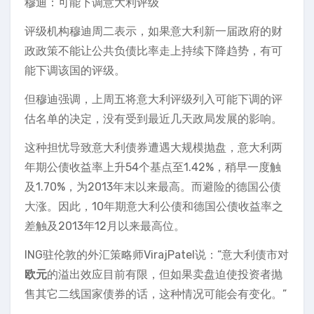
穆迪：可能下调意大利评级
评级机构穆迪周二表示，如果意大利新一届政府的财
政政策不能让公共负债比率走上持续下降趋势，有可
能下调该国的评级。
但穆迪强调，上周五将意大利评级列入可能下调的评
估名单的决定，没有受到最近几天政局发展的影响。
这种担忧导致意大利债券遭遇大规模抛盘，意大利两
年期公债收益率上升54个基点至1.42%，稍早一度触
及1.70%，为2013年末以来最高。而避险的德国公债
大涨。因此，10年期意大利公债和德国公债收益率之
差触及2013年12月以来最高位。
ING驻伦敦的外汇策略师VirajPatel说：“意大利债市对
欧元
的溢出效应目前有限，但如果卖盘迫使投资者抛
售其它二线国家债券的话，这种情况可能会有变化。”