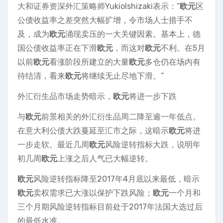
大和证券资深外汇策略师YukioIshizaki表示：“
欧元
区
公债收益率之差突然大幅扩增，令市场人士措手不
及，成为
欧元
涌现卖压的一大关键因素。基本上，德
国公债收益率正在下滑
欧元
，而这对
欧元
不利。在5月
以前
欧元
看涨阶段所建立的大量
欧元
多仓仍在场内有
待结清，看来
欧元
将继续无止尽地下滑。”
外汇衍生品市场走势暗示，
欧元
将进一步下跌
与
欧元
前景相关的外汇衍生品周二降至逾一年低点。
在意大利公债大跌蔓延至汇市之际，这暗示
欧元
将进
一步走软。最近几周
欧元
风险逆转指标大跌，说明年
初几周
欧元
上涨之后人气已大幅逆转。
欧元
风险逆转指标降至2017年4月底以来最低，暗示
欧元
卖权需求已大涨以保护下跌风险；
欧元
一个月和
三个月期风险逆转指标目前处于2017年法国大选过后
的最低水准。