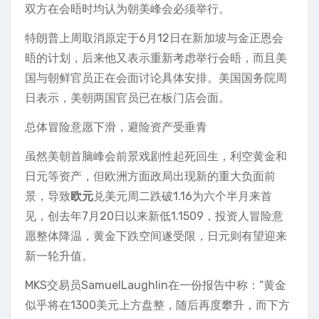
双方在会晤时均认为朝美峰会必须举行。
特朗普上周取消原定于6月12日在新加坡与金正恩会
晤的计划，后来他又表示重新考虑举行会晤，而且美
国与朝鲜官员正在会面讨论具体安排。美国国务院周
日表示，美朝两国官员已在板门店会面。
总体冒险意愿下滑，避险资产受垂青
虽然美朝首脑峰会前景戏剧性起死回生，利空黄金和
日元等资产，但欧洲方面政局出现新的重大负面前
景，导致
欧元
兑美元周二跌破1.16为六个半月来首
见，创去年7月20日以来新低1.1509，投资人冒险意
愿整体降温，黄金下跌空间遂受限，日元则有望迎来
新一轮升值。
MKS交易员SamuelLaughlin在一份报告中称：“黄金
似乎将在1300美元上方盘整，随后再度攀升，而下方