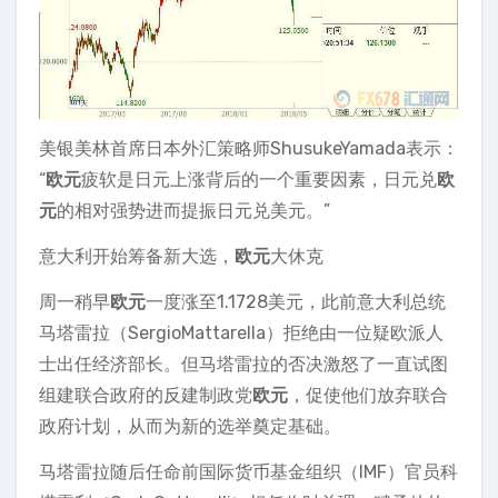
美银美林首席日本外汇策略师ShusukeYamada表示：
“
欧元
疲软是日元上涨背后的一个重要因素，日元兑
欧
元
的相对强势进而提振日元兑美元。”
意大利开始筹备新大选，
欧元
大休克
周一稍早
欧元
一度涨至1.1728美元，此前意大利总统
马塔雷拉（SergioMattarella）拒绝由一位疑欧派人
士出任经济部长。但马塔雷拉的否决激怒了一直试图
组建联合政府的反建制政党
欧元
，促使他们放弃联合
政府计划，从而为新的选举奠定基础。
马塔雷拉随后任命前国际货币基金组织（IMF）官员科