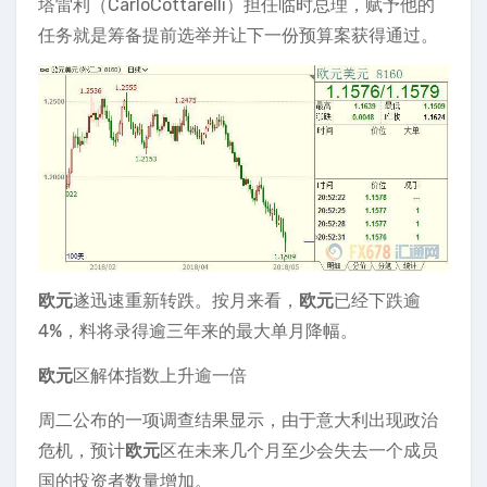
塔雷利（CarloCottarelli）担任临时总理，赋予他的
任务就是筹备提前选举并让下一份预算案获得通过。
欧元
遂迅速重新转跌。按月来看，
欧元
已经下跌逾
4%，料将录得逾三年来的最大单月降幅。
欧元
区解体指数上升逾一倍
周二公布的一项调查结果显示，由于意大利出现政治
危机，预计
欧元
区在未来几个月至少会失去一个成员
国的投资者数量增加。