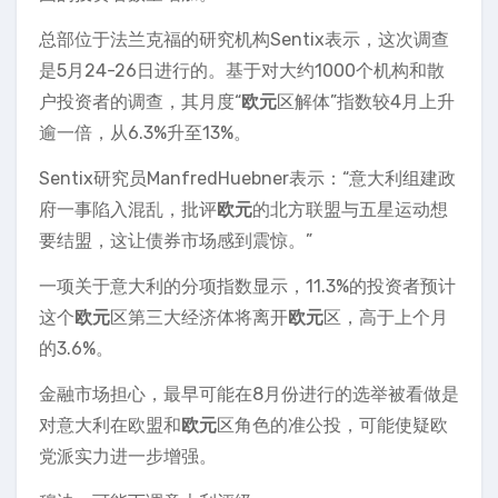
总部位于法兰克福的研究机构Sentix表示，这次调查
是5月24-26日进行的。基于对大约1000个机构和散
户投资者的调查，其月度“
欧元
区解体”指数较4月上升
逾一倍，从6.3%升至13%。
Sentix研究员ManfredHuebner表示：“意大利组建政
府一事陷入混乱，批评
欧元
的北方联盟与五星运动想
要结盟，这让债券市场感到震惊。”
一项关于意大利的分项指数显示，11.3%的投资者预计
这个
欧元
区第三大经济体将离开
欧元
区，高于上个月
的3.6%。
金融市场担心，最早可能在8月份进行的选举被看做是
对意大利在欧盟和
欧元
区角色的准公投，可能使疑欧
党派实力进一步增强。