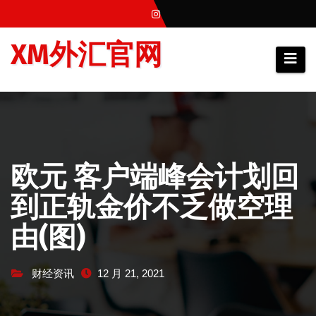
跳
至
XM外汇官网
内
容
欧元 客户端峰会计划回
到正轨金价不乏做空理
由(图)
财经资讯
12 月 21, 2021