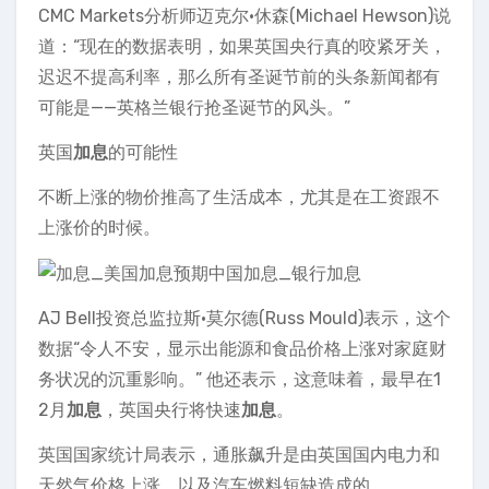
CMC Markets分析师迈克尔•休森(Michael Hewson)说
道：“现在的数据表明，如果英国央行真的咬紧牙关，
迟迟不提高利率，那么所有圣诞节前的头条新闻都有
可能是——英格兰银行抢圣诞节的风头。”
英国
加息
的可能性
不断上涨的物价推高了生活成本，尤其是在工资跟不
上涨价的时候。
AJ Bell投资总监拉斯•莫尔德(Russ Mould)表示，这个
数据“令人不安，显示出能源和食品价格上涨对家庭财
务状况的沉重影响。” 他还表示，这意味着，最早在1
2月
加息
，英国央行将快速
加息
。
英国国家统计局表示，通胀飙升是由英国国内电力和
天然气价格上涨，以及汽车燃料短缺造成的。