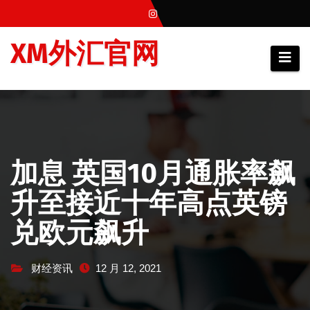
跳
至
XM外汇官网
内
容
加息 英国10月通胀率飙
升至接近十年高点英镑
兑欧元飙升
财经资讯
12 月 12, 2021