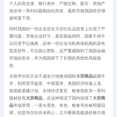
个人的高负债、银行表外、产能过剩、股灾、房地产
泡沫等一系列问题都由此而发，最终导致我国经济增
速明显下滑。
同时我国的一些企业还在大宗衍生品投资上出现了严
重问题，导致企业巨亏，甚至面临倒闭，国家不得不
出巨资予以挽救，还有一些企业与机构借机囤积居奇
恶意炒作，不仅损公肥私，还严重威胁到了我国金融
市场的安全，并为我国留下了长期的系统性风险隐
患。
当前华尔街又在不遗余力地推动国际
大宗商品
超级牛
市，利用货币超发、中国需求、美国经济快速上涨、
美国新基建计划、全球经济复苏、粮食危机等一系列
题材炒高
大宗商品
，在这种情况下国内加强了
大宗商
品
市场管理，一度令黑色、有色、粮食等价格明显回
调，但是华尔街并未死心，又不断推高能源价格引领