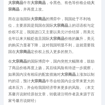
大宗商品
牛市
大宗商品
，令黑色、有色等价格企稳
大
宗商品
，并再度上攻。
而在这场国际
大宗商品
的博弈中，我国处于不利地
位，主要原因是我国在国际
大宗商品
上的话语权与定
价权不足，我国进口又主要以美元计价结算，而美元
去年以来大幅贬值且国际
大宗商品
价格的飙升，美元
的购买力显著下降，这对我国明显不利，这就需要我
国在
大宗商品
定价权上投入更多的努力。
在
大宗商品
的国际博弈中，国内突然大幅降准，鼓励
了商品价格再度上扬，其后续风险有待进一步观察，
如果国内没有相应的配套措施对
大宗商品
上涨加以制
约的话，预计
大宗商品
牛市会给国内企业带来更大的
成本压力，并会给我国经济带来更多的风险。（本文
系馨月说财经原创文章，转载请注明作者及来源于百
家号馨月说财经）