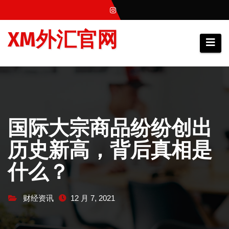
跳
至
XM外汇官网
内
容
国际大宗商品纷纷创出
历史新高，背后真相是
什么？
财经资讯
12 月 7, 2021