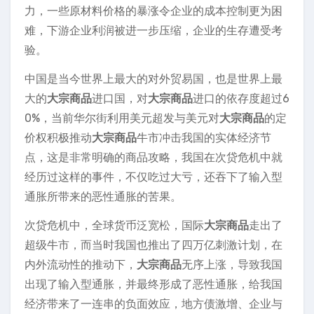
力，一些原材料价格的暴涨令企业的成本控制更为困
难，下游企业利润被进一步压缩，企业的生存遭受考
验。
中国是当今世界上最大的对外贸易国，也是世界上最
大的
大宗商品
进口国，对
大宗商品
进口的依存度超过6
0%，当前华尔街利用美元超发与美元对
大宗商品
的定
价权积极推动
大宗商品
牛市冲击我国的实体经济节
点，这是非常明确的商品攻略，我国在次贷危机中就
经历过这样的事件，不仅吃过大亏，还吞下了输入型
通胀所带来的恶性通胀的苦果。
次贷危机中，全球货币泛宽松，国际
大宗商品
走出了
超级牛市，而当时我国也推出了四万亿刺激计划，在
内外流动性的推动下，
大宗商品
无序上涨，导致我国
出现了输入型通胀，并最终形成了恶性通胀，给我国
经济带来了一连串的负面效应，地方债激增、企业与