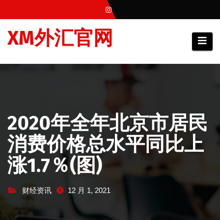
跳
至
XM外汇官网
内
容
2020年全年北京市居民
消费价格总水平同比上
涨1.7％(图)
财经资讯
12 月 1, 2021