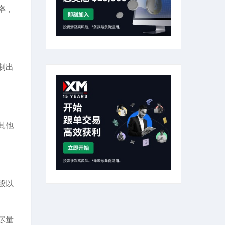
率，
制出
其他
般以
尽量