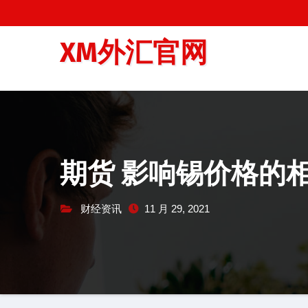
跳
至
XM外汇官网
内
容
期货 影响锡价格的
财经资讯
11 月 29, 2021