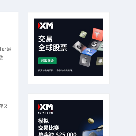
可延展
数
存又