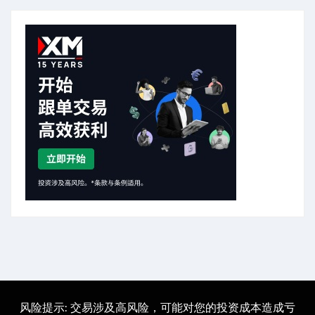
风险提示: 交易涉及高风险，可能对您的投资成本造成亏