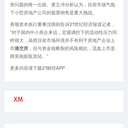
资问题的唯一出路。黄立冲分析认为，目前市场气氛
下小型房地产公司的股票销售是重大挑战。
香颂资本执行董事沈萌则告诉21世纪经济报道记者，
“对于国内中小房企来说，宏观调控下的流动性压力同
样很大，虽然目前市场环境并不有利于房地产企业上
市
港交所
，但与资金链断裂的风险相比，流血上市是
两害相权取其轻。”
更多内容请下载21财经APP
XM