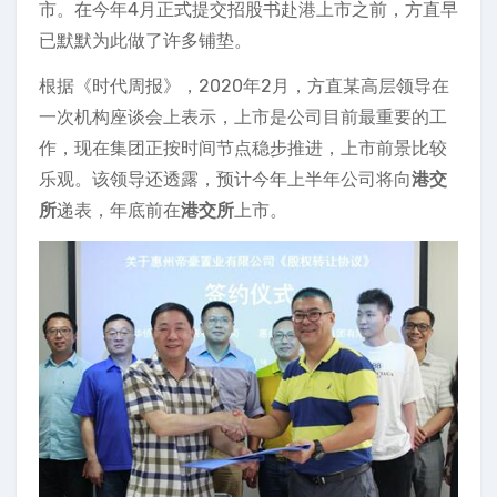
市。在今年4月正式提交招股书赴港上市之前，方直早
已默默为此做了许多铺垫。
根据《时代周报》，2020年2月，方直某高层领导在
一次机构座谈会上表示，上市是公司目前最重要的工
作，现在集团正按时间节点稳步推进，上市前景比较
乐观。该领导还透露，预计今年上半年公司将向
港交
所
递表，年底前在
港交所
上市。