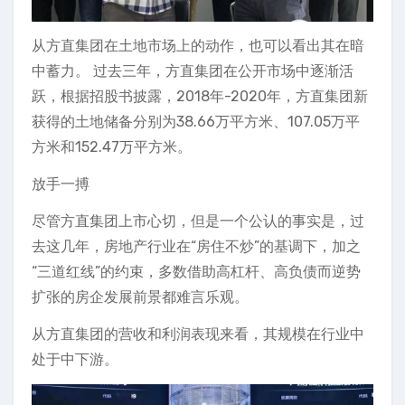
从方直集团在土地市场上的动作，也可以看出其在暗
中蓄力。 过去三年，方直集团在公开市场中逐渐活
跃，根据招股书披露，2018年-2020年，方直集团新
获得的土地储备分别为38.66万平方米、107.05万平
方米和152.47万平方米。
放手一搏
尽管方直集团上市心切，但是一个公认的事实是，过
去这几年，房地产行业在“房住不炒”的基调下，加之
“三道红线”的约束，多数借助高杠杆、高负债而逆势
扩张的房企发展前景都难言乐观。
从方直集团的营收和利润表现来看，其规模在行业中
处于中下游。