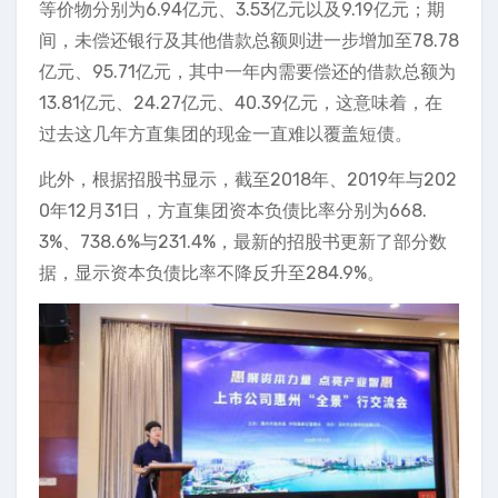
等价物分别为6.94亿元、3.53亿元以及9.19亿元；期
间，未偿还银行及其他借款总额则进一步增加至78.78
亿元、95.71亿元，其中一年内需要偿还的借款总额为
13.81亿元、24.27亿元、40.39亿元，这意味着，在
过去这几年方直集团的现金一直难以覆盖短债。
此外，根据招股书显示，截至2018年、2019年与202
0年12月31日，方直集团资本负债比率分别为668.
3%、738.6%与231.4%，最新的招股书更新了部分数
据，显示资本负债比率不降反升至284.9%。