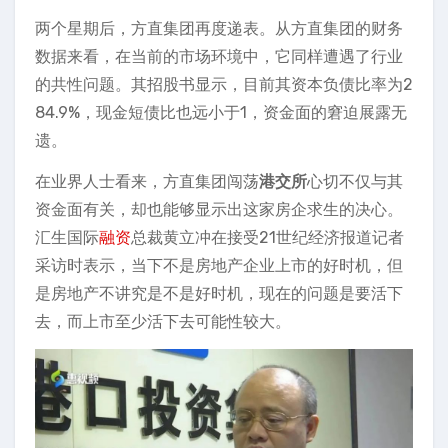
两个星期后，方直集团再度递表。从方直集团的财务
数据来看，在当前的市场环境中，它同样遭遇了行业
的共性问题。其招股书显示，目前其资本负债比率为2
84.9%，现金短债比也远小于1，资金面的窘迫展露无
遗。
在业界人士看来，方直集团闯荡
港交所
心切不仅与其
资金面有关，却也能够显示出这家房企求生的决心。
汇生国际
融资
总裁黄立冲在接受21世纪经济报道记者
采访时表示，当下不是房地产企业上市的好时机，但
是房地产不讲究是不是好时机，现在的问题是要活下
去，而上市至少活下去可能性较大。