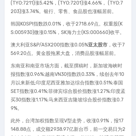
(TYO:7211)涨5.42%，(TYO:7201)涨4.66%， (TYO:7
203)涨3.74%。银行、零售、食品股也涨幅居前。
韩国KOSPI指数跌0.01%，收于2718.69点。权重股(K
S:005930)微涨0.15%，SK海力士(KS:000660)收平。
澳大利亚S&P/ASX200指数涨0.05%
亚太股市
，收于7
569.20点。黄金股拖累大盘，消费品股涨幅居前。
东南亚和南亚市场方面，截至撰稿时，新加坡海峡时
报指数涨0.96%;越南VN30指数跌0.33%，续创去年10
月以来新低;印度尼西亚雅加达综合指数涨0.51%;泰国
SET指数涨0.41%;菲律宾综合股价指数涨1.27%;印度孟
买30指数涨1.17%;马来西亚吉隆坡综合股价指数涨0.7
9%。
此外，台湾加权指数呈现V型走势，收涨0.91%，报17
148.88点，成交额2938.97亿新台币，前一交易日为2