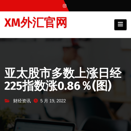
跳
至
XM外汇官网
内
容
亚太股市多数上涨日经
225指数涨0.86％(图)
财经资讯
5 月 19, 2022