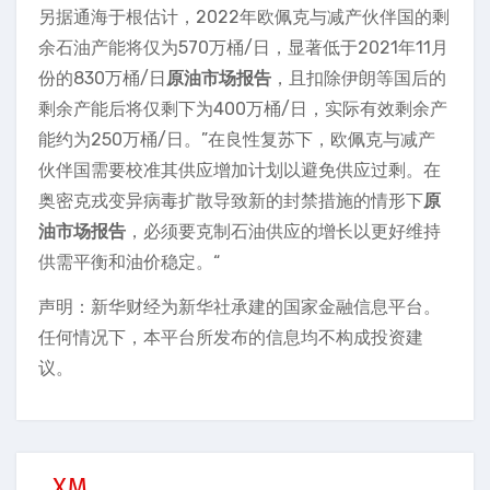
另据通海于根估计，2022年欧佩克与减产伙伴国的剩
余石油产能将仅为570万桶/日，显著低于2021年11月
份的830万桶/日
原油市场报告
，且扣除伊朗等国后的
剩余产能后将仅剩下为400万桶/日，实际有效剩余产
能约为250万桶/日。”在良性复苏下，欧佩克与减产
伙伴国需要校准其供应增加计划以避免供应过剩。在
奥密克戎变异病毒扩散导致新的封禁措施的情形下
原
油市场报告
，必须要克制石油供应的增长以更好维持
供需平衡和油价稳定。“
声明：新华财经为新华社承建的国家金融信息平台。
任何情况下，本平台所发布的信息均不构成投资建
议。
XM