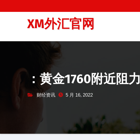
跳
至
XM外汇官网
内
容
：黄金1760附近阻
财经资讯
5 月 16, 2022