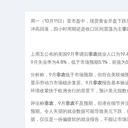
周一（10月11日）亚市盘中，现货黄金开盘下跌至
冲高回落，四小时周期还是收口区间震荡为主
非
上周五公布的美国9月季调后
非农
就业人口为19
9月失业率为4.8%，低于市场预期5.1%，前值为5
分析称，9月
非农
低于市场预期，但符合美联储预
显示劳动力市场稳步复苏。9月
非农
报告基本验证
环境收紧快于欧洲央行的背景下，预计美元指数
评论称
非农
，9月
非农
不及预期，但潜在细节并
预期。令人失望的就业数据可能导致美元下跌，
据，仅仅是一份偏疲软的就业报告，不能让市场消