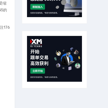
受缩
5的
176