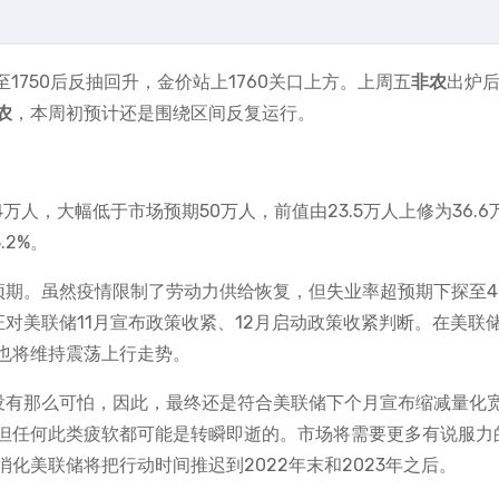
1750后反抽回升，金价站上1760关口上方。上周五
非农
出炉
农
，本周初预计还是围绕区间反复运行。
.4万人，大幅低于市场预期50万人，前值由23.5万人上修为36.6
.2%。
期。虽然疫情限制了劳动力供给恢复，但失业率超预期下探至4.
对美联储11月宣布政策收紧、12月启动政策收紧判断。在美联
也将维持震荡上行走势。
没有那么可怕，因此，最终还是符合美联储下个月宣布缩减量化
但任何此类疲软都可能是转瞬即逝的。市场将需要更多有说服力
化美联储将把行动时间推迟到2022年末和2023年之后。