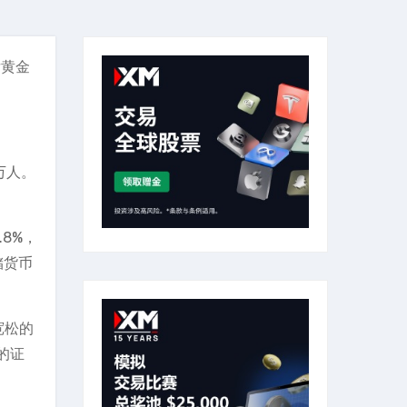
后黄金
万人。
8%，
储货币
宽松的
的证