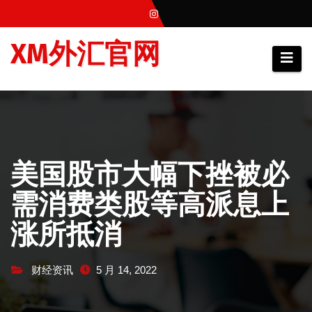
跳
至
XM外汇官网
内
容
美国股市大幅下挫被必
需消费类股等高派息上
涨所抵消
财经资讯
5 月 14, 2022