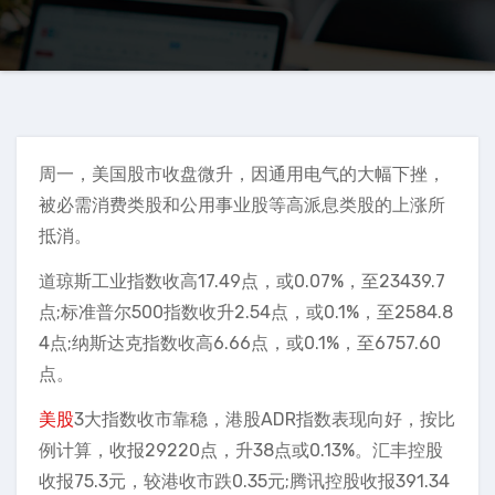
周一，美国股市收盘微升，因通用电气的大幅下挫，
被必需消费类股和公用事业股等高派息类股的上涨所
抵消。
道琼斯工业指数收高17.49点，或0.07%，至23439.7
点;标准普尔500指数收升2.54点，或0.1%，至2584.8
4点;纳斯达克指数收高6.66点，或0.1%，至6757.60
点。
美股
3大指数收市靠稳，港股ADR指数表现向好，按比
例计算，收报29220点，升38点或0.13%。汇丰控股
收报75.3元，较港收市跌0.35元;腾讯控股收报391.34